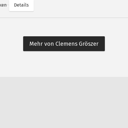
ken
Details
Mehr von Clemens Gröszer
n