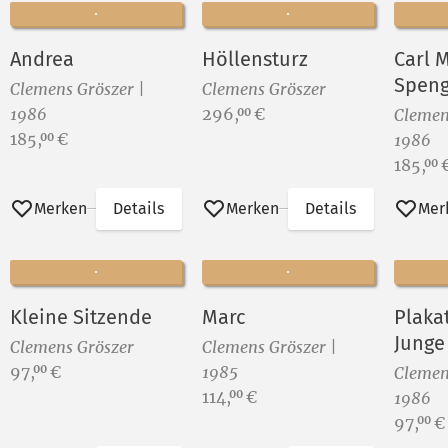
Andrea
Höllensturz
Carl 
Speng
Clemens Gröszer |
Clemens Gröszer
Preis:
1986
296,
€
00
Clemen
Preis:
185,
€
00
1986
Preis:
185,
00
Merken
Details
Merken
Details
Mer
Kleine Sitzende
Marc
Plaka
Junge
Clemens Gröszer
Clemens Gröszer |
Frank
Preis:
97,
€
1985
00
Clemen
Preis:
114,
€
00
1986
Preis:
97,
€
00