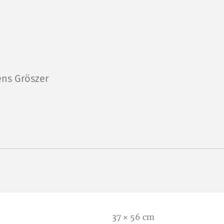
ens Gröszer
37 × 56 cm