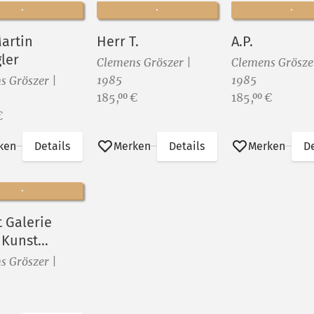
Martin
Herr T.
A.P.
ler
Clemens Gröszer |
Clemens Grösze
1985
1985
s Gröszer |
Preis:
Preis:
185,
€
185,
€
00
00
€
ken
Details
Merken
Details
Merken
De
t Galerie
 Kunst
furt 1986
s Gröszer |