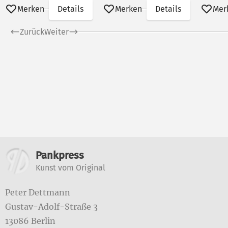
Merken
Details
Merken
Details
Mer
Zurück
Weiter
Weitere Informatione
Pankpress
Kunst vom Original
Peter Dettmann
Gustav-Adolf-Straße 3
13086 Berlin