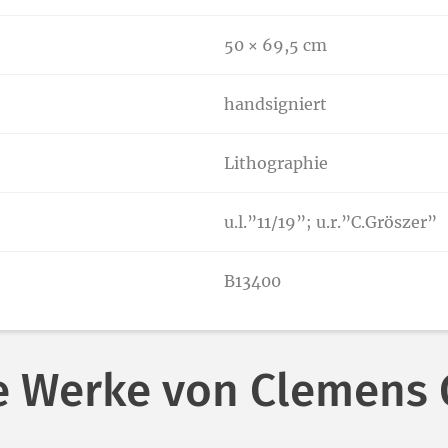
50 × 69,5 cm
handsigniert
Lithographie
u.l.”11/19”; u.r.”C.Gröszer”
B13400
e Werke von Clemens 