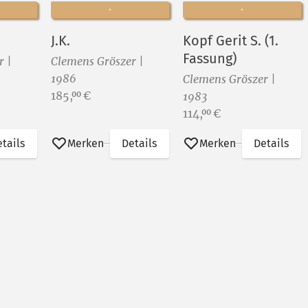
J.K.
Kopf Gerit S. (1.
Fassung)
r |
Clemens Gröszer |
1986
Clemens Gröszer |
Preis:
185,
€
00
1983
Preis:
114,
€
00
tails
Merken
Details
Merken
Details