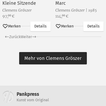
Kleine Sitzende
Marc
Clemens Gröszer
Clemens Gröszer | 1985
Preis:
Preis:
97,
€
114,
€
00
00
Merken
Details
Merken
Details
Zurück
Weiter
Mehr von Clemens Gröszer
Weitere Informationen
Pankpress
Kunst vom Original