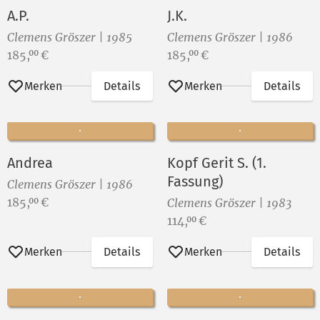
A.P.
J.K.
Clemens Gröszer | 1985
Clemens Gröszer | 1986
Preis:
Preis:
185,
€
185,
€
00
00
Merken
Details
Merken
Details
Andrea
Kopf Gerit S. (1.
Fassung)
Clemens Gröszer | 1986
Preis:
185,
€
00
Clemens Gröszer | 1983
Preis:
114,
€
00
Merken
Details
Merken
Details