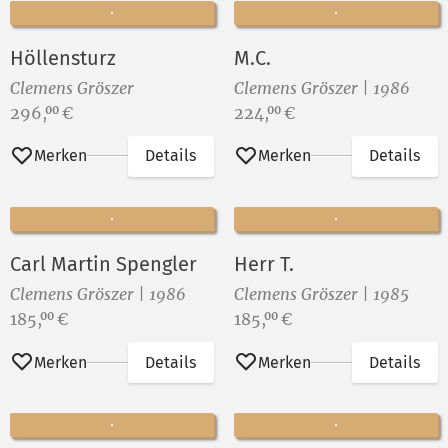
Höllensturz
M.C.
Clemens Gröszer
Clemens Gröszer | 1986
Preis:
Preis:
296,
€
224,
€
00
00
Merken
Details
Merken
Details
Carl Martin Spengler
Herr T.
Clemens Gröszer | 1986
Clemens Gröszer | 1985
Preis:
Preis:
185,
€
185,
€
00
00
Merken
Details
Merken
Details