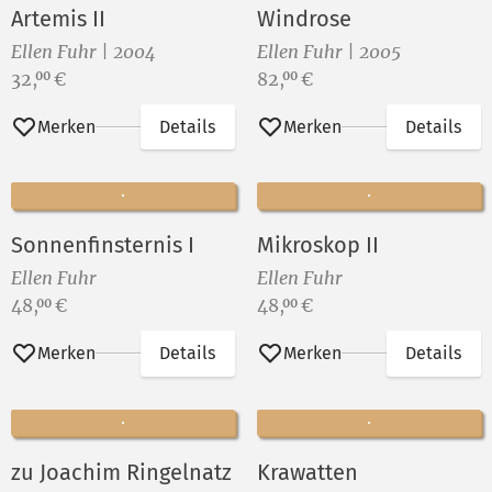
Artemis II
Windrose
Ellen Fuhr | 2004
Ellen Fuhr | 2005
Preis:
Preis:
32,
€
82,
€
00
00
Merken
Details
Merken
Details
Sonnenfinsternis I
Mikroskop II
Ellen Fuhr
Ellen Fuhr
Preis:
Preis:
48,
€
48,
€
00
00
Merken
Details
Merken
Details
zu Joachim Ringelnatz
Krawatten