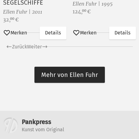
SEGELSCHIFFE
Ellen Fuhr | 1995
Preis:
124,
€
00
Ellen Fuhr | 2011
Preis:
32,
€
00
Merken
Details
Merken
Details
Zurück
Weiter
Mehr von Ellen Fuhr
Weitere Informationen
Pankpress
Kunst vom Original