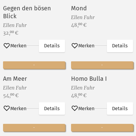
Gegen den bösen
Mond
Blick
Ellen Fuhr
Preis:
48,
€
00
Ellen Fuhr
Preis:
32,
€
00
Merken
Details
Merken
Details
Am Meer
Homo Bulla I
Ellen Fuhr
Ellen Fuhr
Preis:
Preis:
54,
€
48,
€
00
00
Merken
Details
Merken
Details