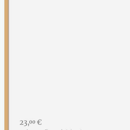
Preis:
23,
€
00