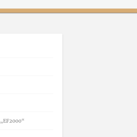
r. „EF2000“