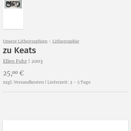
Abbildung 2 von „zu Keats“ von Ellen Fuhr öffnen
Unsere Lithographien
Lithographie
zu Keats
Ellen Fuhr
|
2003
Preis:
25,
€
00
zzgl. Versandkosten | Lieferzeit: 3 – 5 Tage