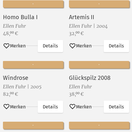
Homo Bulla I
Artemis II
Ellen Fuhr
Ellen Fuhr | 2004
Preis:
Preis:
48,
€
32,
€
00
00
Merken
Details
Merken
Details
Windrose
Glückspilz 2008
Ellen Fuhr | 2005
Ellen Fuhr
Preis:
Preis:
82,
€
38,
€
00
00
Merken
Details
Merken
Details