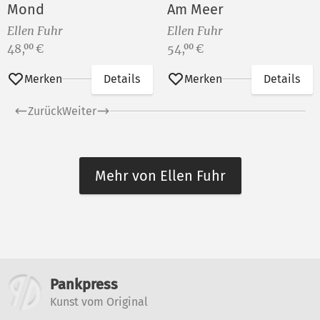
Mond
Am Meer
Ellen Fuhr
Ellen Fuhr
Preis:
Preis:
48,
€
54,
€
00
00
Merken
Details
Merken
Details
Zurück
Weiter
Mehr von Ellen Fuhr
Weitere Informationen
Pankpress
Kunst vom Original