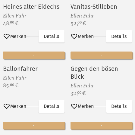
Heines alter Eidechs
Vanitas-Stilleben
Ellen Fuhr
Ellen Fuhr
Preis:
Preis:
48,
€
52,
€
00
00
Merken
Details
Merken
Details
Ballonfahrer
Gegen den bösen
Blick
Ellen Fuhr
Preis:
85,
€
00
Ellen Fuhr
Preis:
32,
€
00
Merken
Details
Merken
Details