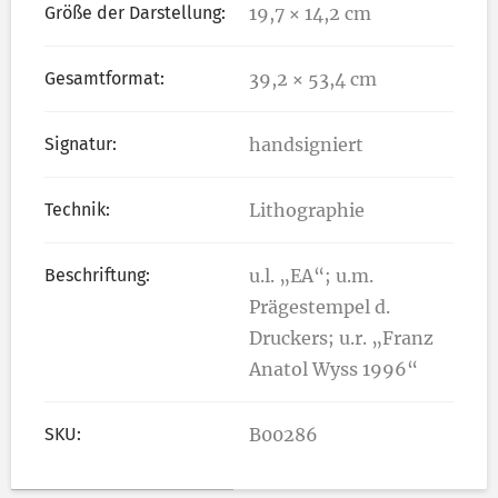
Größe der Darstellung:
19,7 × 14,2 cm
Gesamtformat:
39,2 × 53,4 cm
Signatur:
handsigniert
Technik:
Lithographie
Beschriftung:
u.l. „EA“; u.m.
Prägestempel d.
Druckers; u.r. „Franz
Anatol Wyss 1996“
SKU:
B00286