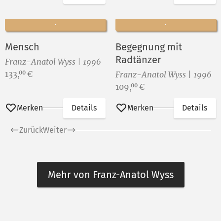
Mensch
Begegnung mit
Radtänzer
Franz-Anatol Wyss | 1996
Preis:
133,
€
00
Franz-Anatol Wyss | 1996
Preis:
109,
€
00
Merken
Details
Merken
Details
Zurück
Weiter
Mehr von Franz-Anatol Wyss