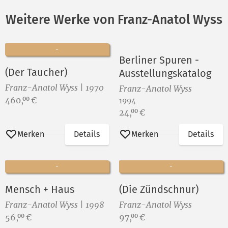
Weitere Werke von Franz-Anatol Wyss
Berliner Spuren -
(Der Taucher)
Ausstellungskatalog
Franz-Anatol Wyss | 1970
Franz-Anatol Wyss
Preis:
460,
€
00
1994
Preis:
24,
€
00
Merken
Details
Merken
Details
Mensch + Haus
(Die Zündschnur)
Franz-Anatol Wyss | 1998
Franz-Anatol Wyss
Preis:
Preis:
56,
€
97,
€
00
00