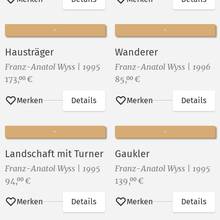
Hausträger
Wanderer
Franz-Anatol Wyss | 1995
Franz-Anatol Wyss | 1996
Preis:
Preis:
173,
€
85,
€
00
00
Merken
Details
Merken
Details
Landschaft mit Turner
Gaukler
Franz-Anatol Wyss | 1995
Franz-Anatol Wyss | 1995
Preis:
Preis:
94,
€
139,
€
00
00
Merken
Details
Merken
Details