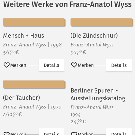
Weitere Werke von Franz-Anatol Wyss
Mensch + Haus
(Die Zündschnur)
Franz-Anatol Wyss | 1998
Franz-Anatol Wyss
Preis:
Preis:
56,
€
97,
€
00
00
Merken
Details
Merken
Details
Berliner Spuren -
(Der Taucher)
Ausstellungskatalog
Franz-Anatol Wyss | 1970
Franz-Anatol Wyss
Preis:
460,
€
00
1994
Preis:
24,
€
00
Merken
Details
Merken
Details