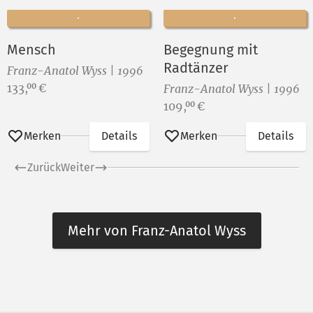
Mensch
Begegnung mit
Radtänzer
Franz-Anatol Wyss | 1996
Preis:
133,
€
00
Franz-Anatol Wyss | 1996
Preis:
109,
€
00
Merken
Details
Merken
Details
Zurück
Weiter
Mehr von Franz-Anatol Wyss