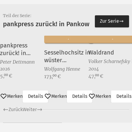
Teil der Serie:
Zur Serie
pankpress zurück! in Pankow
pankpress
Sesselhochsitz in
Waldrand
zurück! in
wüster
Pankow
Volker Scharnefsky 
Peter Dettmann
Landschaft I
2014
Wolfgang Henne
2026
Preis:
5,
€
Preis:
00
Preis:
47,
€
00
173,
€
00
Merken
Details
Merken
Details
Merken
Details
Zurück
Weiter