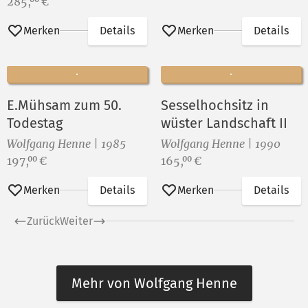
Preis:
285,
€
Merken
Details
Merken
Details
E.Mühsam zum 50.
Sesselhochsitz in
Todestag
wüster Landschaft II
Wolfgang Henne | 1985
Wolfgang Henne | 1990
Preis:
Preis:
197,
€
165,
€
00
00
Merken
Details
Merken
Details
Zurück
Weiter
Mehr von Wolfgang Henne