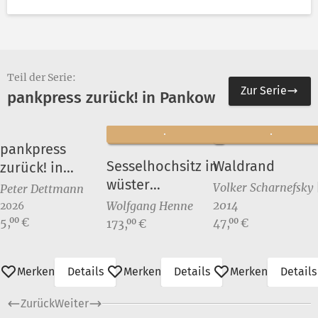
Teil der Serie:
Zur Serie
pankpress zurück! in Pankow
pankpress
Sesselhochsitz in
Waldrand
zurück! in
wüster
Pankow
Volker Scharnefsky 
Peter Dettmann
Landschaft I
2014
Wolfgang Henne
2026
Preis:
5,
€
Preis:
00
Preis:
47,
€
00
173,
€
00
Merken
Details
Merken
Details
Merken
Details
Zurück
Weiter