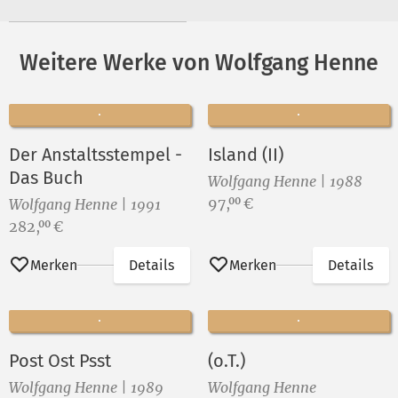
Weitere Werke von Wolfgang Henne
Der Anstaltsstempel -
Island (II)
Das Buch
Wolfgang Henne | 1988
Preis:
97,
€
00
Wolfgang Henne | 1991
Preis:
282,
€
00
Merken
Details
Merken
Details
Post Ost Psst
(o.T.)
Wolfgang Henne | 1989
Wolfgang Henne