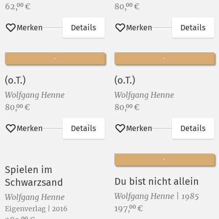
Preis:
Preis:
62,
€
80,
€
00
00
Merken
Details
Merken
Details
(o.T.)
(o.T.)
Wolfgang Henne
Wolfgang Henne
Preis:
Preis:
80,
€
80,
€
00
00
Merken
Details
Merken
Details
Spielen im
Du bist nicht allein
Schwarzsand
Wolfgang Henne | 1985
Wolfgang Henne
Preis:
197,
€
00
Eigenverlag | 2016
00