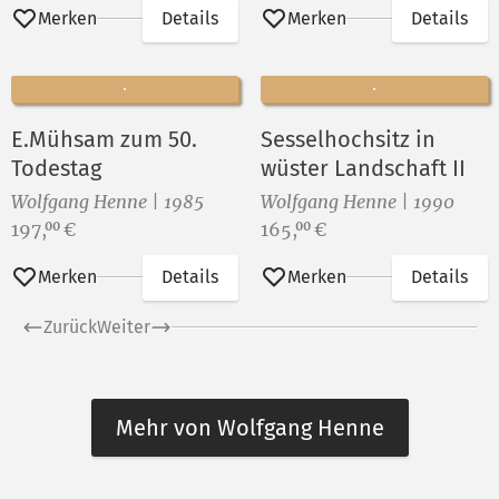
Merken
Details
Merken
Details
E.Mühsam zum 50.
Sesselhochsitz in
Todestag
wüster Landschaft II
Wolfgang Henne | 1985
Wolfgang Henne | 1990
Preis:
Preis:
197,
€
165,
€
00
00
Merken
Details
Merken
Details
Zurück
Weiter
Mehr von Wolfgang Henne