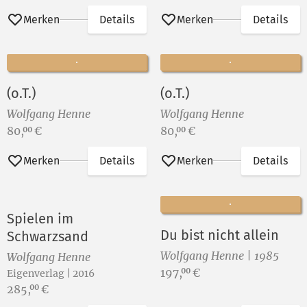
Merken
Details
Merken
Details
(o.T.)
(o.T.)
Wolfgang Henne
Wolfgang Henne
Preis:
Preis:
80,
€
80,
€
00
00
Merken
Details
Merken
Details
Spielen im
Du bist nicht allein
Schwarzsand
Wolfgang Henne | 1985
Wolfgang Henne
Preis:
197,
€
00
Eigenverlag | 2016
Preis:
285,
€
00