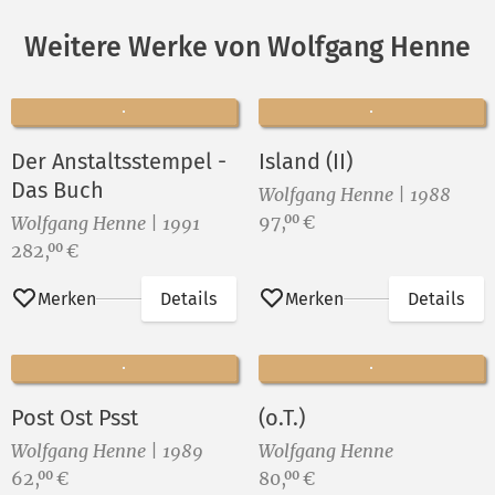
Weitere Werke von Wolfgang Henne
Der Anstaltsstempel -
Island (II)
Das Buch
Wolfgang Henne | 1988
Preis:
97,
€
00
Wolfgang Henne | 1991
Preis:
282,
€
00
Merken
Details
Merken
Details
Post Ost Psst
(o.T.)
Wolfgang Henne | 1989
Wolfgang Henne
Preis:
Preis:
62,
€
80,
€
00
00