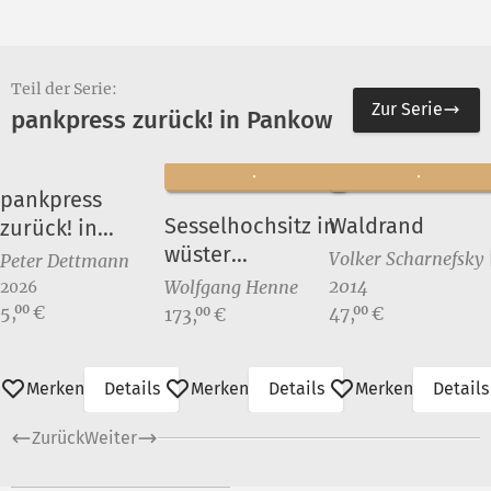
Teil der Serie:
Zur Serie
pankpress zurück! in Pankow
pankpress
Sesselhochsitz in
Waldrand
zurück! in
wüster
Pankow
Volker Scharnefsky 
Peter Dettmann
Landschaft I
2014
Wolfgang Henne
2026
Preis:
5,
€
Preis:
00
Preis:
47,
€
00
173,
€
00
Merken
Details
Merken
Details
Merken
Details
Zurück
Weiter