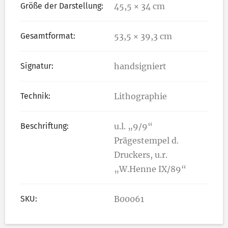
Größe der Darstellung:
45,5 × 34 cm
Gesamtformat:
53,5 × 39,3 cm
Signatur:
handsigniert
Technik:
Lithographie
Beschriftung:
u.l. „9/9“
Prägestempel d.
Druckers, u.r.
„W.Henne IX/89“
SKU:
B00061