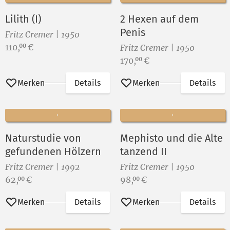
Lilith (I)
2 Hexen auf dem
Penis
Fritz Cremer | 1950
Preis:
110,
€
00
Fritz Cremer | 1950
Preis:
170,
€
00
Merken
Details
Merken
Details
Naturstudie von
Mephisto und die Alte
gefundenen Hölzern
tanzend II
Fritz Cremer | 1992
Fritz Cremer | 1950
Preis:
Preis:
62,
€
98,
€
00
00
Merken
Details
Merken
Details