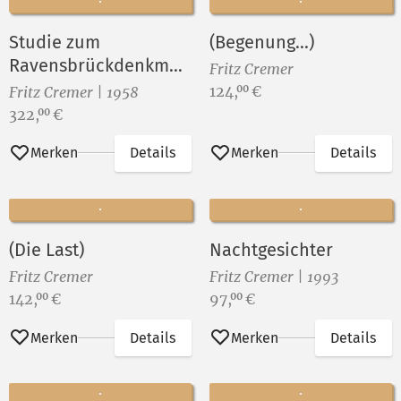
Studie zum
(Begenung...)
Ravensbrückdenkmal
Fritz Cremer
(Blatt 1)
Preis:
124,
€
00
Fritz Cremer | 1958
Preis:
322,
€
00
Merken
Details
Merken
Details
(Die Last)
Nachtgesichter
Fritz Cremer
Fritz Cremer | 1993
Preis:
Preis:
142,
€
97,
€
00
00
Merken
Details
Merken
Details