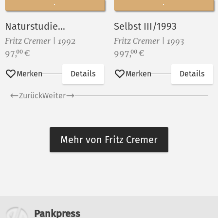
Naturstudie...
Selbst III/1993
Fritz Cremer | 1992
Fritz Cremer | 1993
Preis:
Preis:
97,
€
997,
€
00
00
Merken
Details
Merken
Details
Zurück
Weiter
Mehr von Fritz Cremer
Weitere Informationen
Pankpress