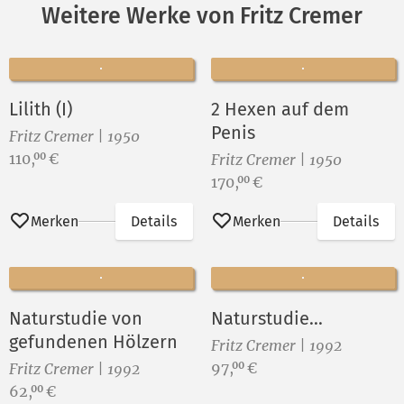
Weitere Werke von Fritz Cremer
Lilith (I)
2 Hexen auf dem
Penis
Fritz Cremer | 1950
Preis:
110,
€
00
Fritz Cremer | 1950
Preis:
170,
€
00
Merken
Details
Merken
Details
Naturstudie von
Naturstudie...
gefundenen Hölzern
Fritz Cremer | 1992
Preis:
97,
€
00
Fritz Cremer | 1992
Preis:
62,
€
00