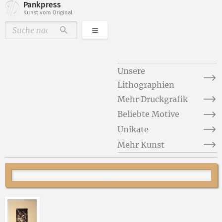
Pankpress
Kunst vom Original
Kategorien
Durchsuchen
Unsere
Lithographien
Mehr Druckgrafik
Beliebte Motive
Unikate
Mehr Kunst
Abbildung 2 von „Mephisto und die Alte tanzend II“ v