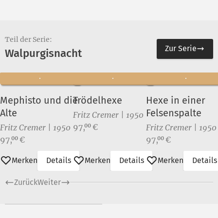
Teil der Serie:
Zur Serie
Walpurgisnacht
Mephisto und die
Trödelhexe
Hexe in einer
Alte
Felsenspalte
Fritz Cremer | 1950
Preis:
97,
€
00
Fritz Cremer | 1950
Fritz Cremer | 1950
Preis:
Preis:
97,
€
97,
€
00
00
Merken
Details
Merken
Details
Merken
Details
Zurück
Weiter