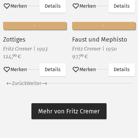
Merken
Details
Merken
Details
Zottiges
Faust und Mephisto
Fritz Cremer | 1993
Fritz Cremer | 1950
Preis:
Preis:
124,
€
97,
€
00
00
Merken
Details
Merken
Details
Zurück
Weiter
Mehr von Fritz Cremer