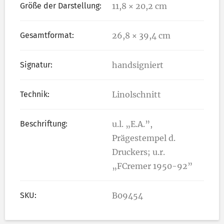
Größe der Darstellung:
11,8 × 20,2 cm
Gesamtformat:
26,8 × 39,4 cm
Signatur:
handsigniert
Technik:
Linolschnitt
Beschriftung:
u.l. „E.A.”,
Prägestempel d.
Druckers; u.r.
„FCremer 1950-92”
SKU:
B09454