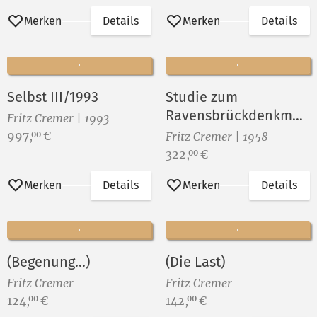
Merken
Details
Merken
Details
Selbst III/1993
Studie zum
Ravensbrückdenkmal
Fritz Cremer | 1993
(Blatt 1)
Preis:
997,
€
00
Fritz Cremer | 1958
Preis:
322,
€
00
Merken
Details
Merken
Details
(Begenung...)
(Die Last)
Fritz Cremer
Fritz Cremer
Preis:
Preis:
124,
€
142,
€
00
00