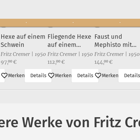
Hexe auf einem
Fliegende Hexe
Faust und
Schwein
auf einem
Mephisto mit
Besenstiel
dem Irrlicht
Fritz Cremer | 1950
Fritz Cremer | 1950
Fritz Cremer | 1950
Preis:
Preis:
Preis:
97,
€
112,
€
144,
€
00
00
00
Merken
Details
Merken
Details
Merken
Details
ere Werke von Fritz C