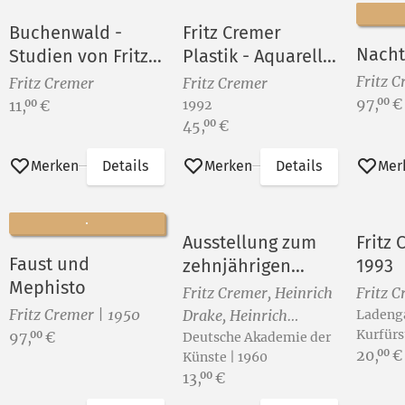
Buchenwald -
Fritz Cremer
Nacht
Studien von Fritz
Plastik - Aquarelle
Cremer
- Druckgraphik
Fritz C
Fritz Cremer
Fritz Cremer
Preis:
97,
€
00
Preis:
11,
€
1992
00
Preis:
45,
€
00
Merken
Details
Merken
Details
Mer
Ausstellung zum
Fritz
Faust und
zehnjährigen
1993
Mephisto
Bestehen der
Fritz Cremer, Heinrich
Fritz 
Deutschen
Fritz Cremer | 1950
Drake, Heinrich
Ladenga
Akademie der
Kurfür
Preis:
97,
€
00
Ehmsen, John
Deutsche Akademie der
Preis:
20,
€
00
Künste zu Berlin
Künste | 1960
Heartfield, Josef
Preis:
13,
€
00
Hegenbarth, Otto