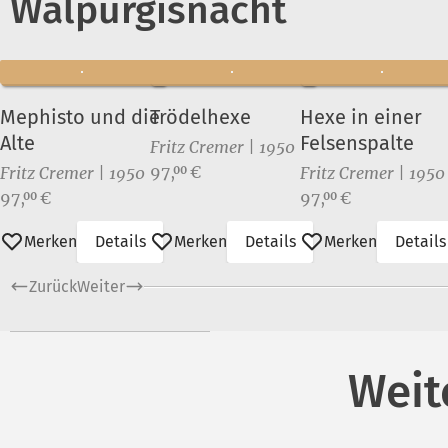
Walpurgisnacht
Mephisto und die
Trödelhexe
Hexe in einer
Alte
Felsenspalte
Fritz Cremer | 1950
Preis:
97,
€
00
Fritz Cremer | 1950
Fritz Cremer | 1950
Preis:
Preis:
97,
€
97,
€
00
00
Merken
Details
Merken
Details
Merken
Details
Zurück
Weiter
Weit