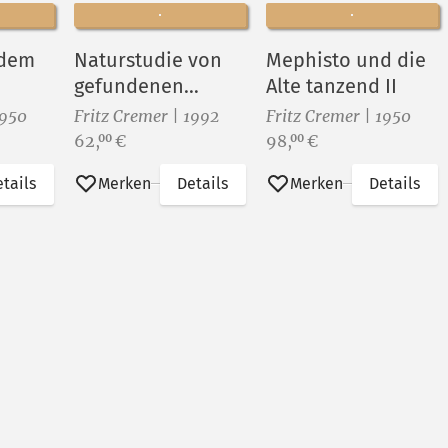
 dem
Naturstudie von
Mephisto und die
gefundenen
Alte tanzend II
Hölzern
1950
Fritz Cremer | 1992
Fritz Cremer | 1950
Preis:
Preis:
62,
€
98,
€
00
00
tails
Merken
Details
Merken
Details