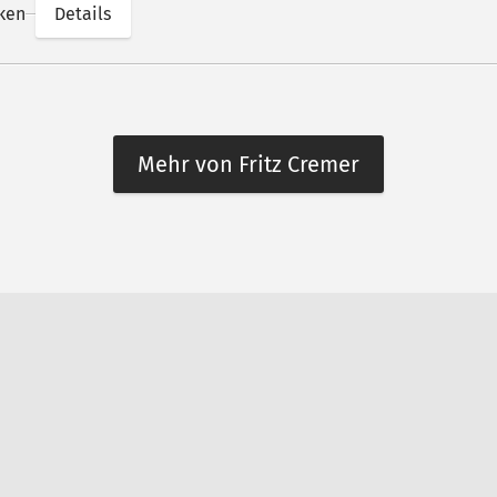
ken
Details
Mehr von Fritz Cremer
n