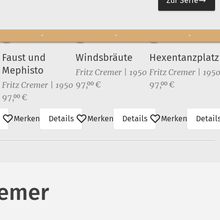
Zur Serie
Faust und
Windsbräute
Hexentanzplatz 
Mephisto
Fritz Cremer | 1950
Fritz Cremer | 195
Preis:
Preis:
97,
€
97,
€
00
00
Fritz Cremer | 1950
Preis:
97,
€
00
Merken
Details
Merken
Details
Merken
Detail
remer