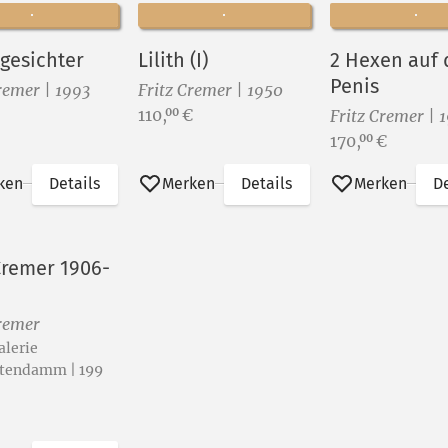
gesichter
Lilith (I)
2 Hexen auf
Penis
remer | 1993
Fritz Cremer | 1950
Preis:
110,
€
00
Fritz Cremer | 
Preis:
170,
€
00
ken
Details
Merken
Details
Merken
De
 Cremer 1906-
Cremer
lerie
stendamm | 199