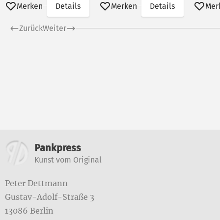
Nagel und Hans Theo
Merken
Details
Merken
Details
Mer
Richter
Zurück
Weiter
Weitere Informatione
Pankpress
Kunst vom Original
Peter Dettmann
Gustav-Adolf-Straße 3
13086 Berlin