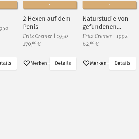
2 Hexen auf dem
Naturstudie von
Penis
gefundenen
1950
Hölzern
Fritz Cremer | 1950
Fritz Cremer | 1992
Preis:
Preis:
170,
€
62,
€
00
00
tails
Merken
Details
Merken
Details