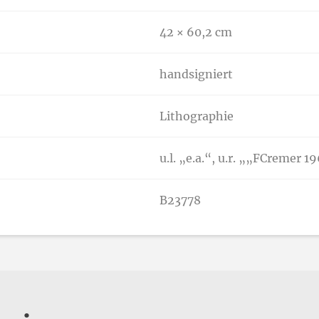
42 × 60,2 cm
handsigniert
Lithographie
u.l. „e.a.“, u.r. „„FCremer 1
B23778