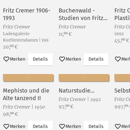
Fritz Cremer 1906-
Buchenwald -
Fritz
1993
Studien von Fritz
Plasti
Cremer
- Dru
Fritz Cremer
Fritz Cremer
Fritz 
Preis:
Ladengalerie
11,
€
1992
00
Preis:
Kurfürstendamm | 199
45,
€
00
Preis:
20,
€
00
Merken
Details
Merken
Details
Mer
Mephisto und die
Naturstudie...
Selbst
Alte tanzend II
Fritz Cremer | 1992
Fritz C
Preis:
Preis:
97,
€
997,
00
00
Fritz Cremer | 1950
Preis:
98,
€
00
Merken
Details
Merken
Details
Mer