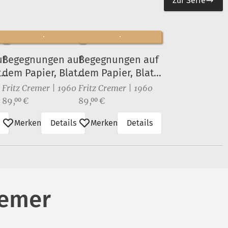
Zur Serie
uf
Begegnungen auf
Begegnungen auf
t
dem Papier, Blatt
dem Papier, Blatt
12
11
Fritz Cremer | 1960
Fritz Cremer | 1960
Preis:
Preis:
89,
€
89,
€
00
00
Merken
Details
Merken
Details
remer