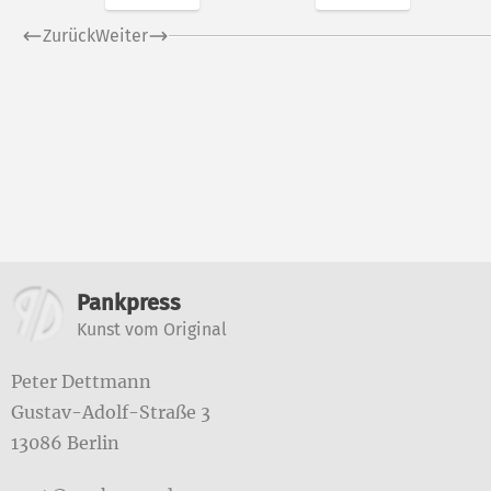
Zurück
Weiter
Weitere Informatione
Pankpress
Kunst vom Original
Peter Dettmann
Gustav-Adolf-Straße 3
13086 Berlin