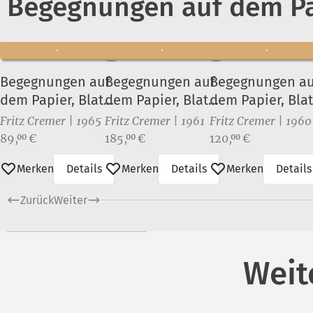
Begegnungen auf dem Pa
Begegnungen auf
Begegnungen auf
Begegnungen au
dem Papier, Blatt
dem Papier, Blatt
dem Papier, Blat
18
15
13
Fritz Cremer | 1965
Fritz Cremer | 1961
Fritz Cremer | 1960
Preis:
Preis:
Preis:
89,
€
185,
€
120,
€
00
00
00
Merken
Details
Merken
Details
Merken
Details
Zurück
Weiter
Weit