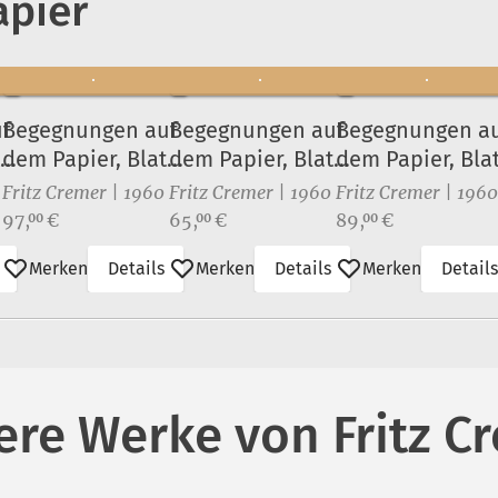
pier
f
Begegnungen auf
Begegnungen auf
Begegnungen a
t
dem Papier, Blatt
dem Papier, Blatt
dem Papier, Blat
7
6
4
Fritz Cremer | 1960
Fritz Cremer | 1960
Fritz Cremer | 1960
Preis:
Preis:
Preis:
97,
€
65,
€
89,
€
00
00
00
Merken
Details
Merken
Details
Merken
Details
ere Werke von Fritz C