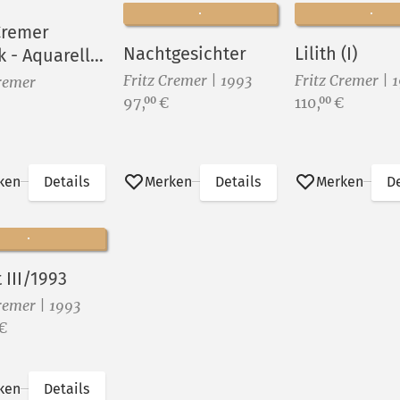
 Cremer
Nachtgesichter
Lilith (I)
k - Aquarelle
ckgraphik
Fritz Cremer | 1993
Fritz Cremer | 
Cremer
Preis:
Preis:
97,
€
110,
€
00
00
ken
Details
Merken
Details
Merken
De
 III/1993
remer | 1993
€
ken
Details