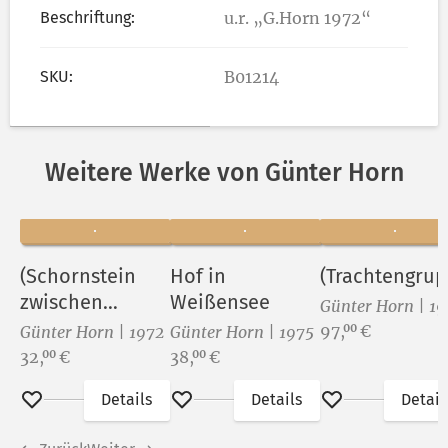
Beschriftung:
u.r. „G.Horn 1972“
SKU:
B01214
Weitere Werke von Günter Horn
(Schornstein
Hof in
(Trachtengrup
zwischen
Weißensee
Günter Horn | 19
Häuserwänden)
Preis:
97,
€
00
Günter Horn | 1972
Günter Horn | 1975
Preis:
Preis:
32,
€
38,
€
00
00
Details
Details
Detail
Merken
Merken
Merken