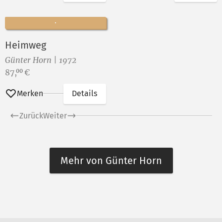
Heimweg
Günter Horn | 1972
Preis:
87,
€
00
Merken
Details
Zurück
Weiter
Mehr von Günter Horn