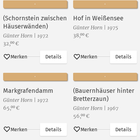
(Schornstein zwischen
Hof in Weißensee
Häuserwänden)
Günter Horn | 1975
Preis:
38,
€
00
Günter Horn | 1972
Preis:
32,
€
00
Merken
Details
Merken
Details
Markgrafendamm
(Bauernhäuser hinter
Bretterzaun)
Günter Horn | 1972
Preis:
65,
€
00
Günter Horn | 1967
Preis:
56,
€
00
Merken
Details
Merken
Details