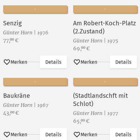
Senzig
Am Robert-Koch-Platz
(2.Zustand)
Günter Horn | 1976
Preis:
77,
€
00
Günter Horn | 1975
Preis:
69,
€
00
Merken
Details
Merken
Details
Baukräne
(Stadtlandschft mit
Schlot)
Günter Horn | 1967
Preis:
43,
€
00
Günter Horn | 1977
Preis:
65,
€
00
Merken
Details
Merken
Details