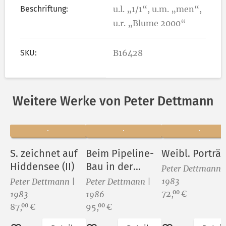
Beschriftung:
u.l. „1/1“, u.m. „men“,
u.r. „Blume 2000“
SKU:
B16428
Weitere Werke von Peter Dettmann
S. zeichnet auf
Beim Pipeline-
Weibl. Porträt
Hiddensee (II)
Bau in der
Peter Dettmann 
Sowjetunion (II)
1983
Peter Dettmann |
Peter Dettmann |
Preis:
72,
€
00
1983
1986
Preis:
Preis:
87,
€
95,
€
00
00