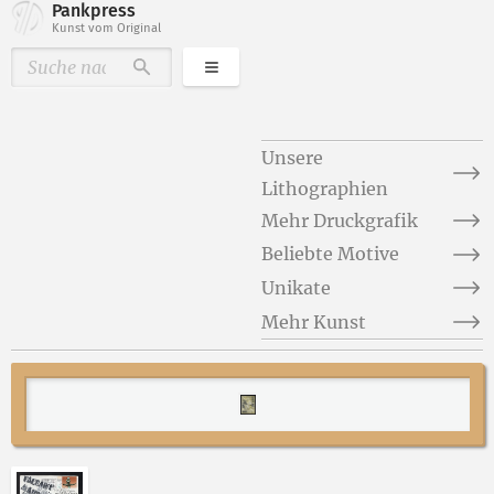
Pankpress
Kunst vom Original
Kategorien
Durchsuchen
Unsere
Lithographien
Mehr Druckgrafik
Beliebte Motive
Unikate
Mehr Kunst
Abbildung 2 von „MailFace“ von Peter Dettmann öffn