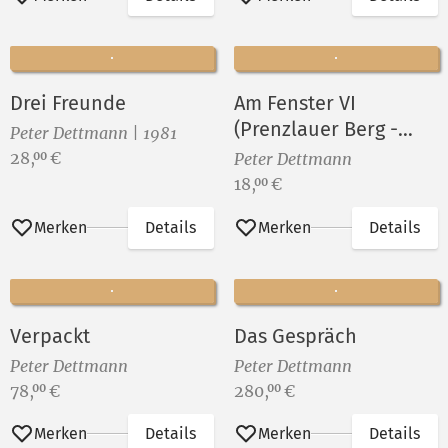
Drei Freunde
Am Fenster VI
(Prenzlauer Berg -
Peter Dettmann | 1981
Gleimkiez)
Preis:
28,
€
00
Peter Dettmann
Preis:
18,
€
00
Merken
Details
Merken
Details
Verpackt
Das Gespräch
Peter Dettmann
Peter Dettmann
Preis:
Preis:
78,
€
280,
€
00
00
Merken
Details
Merken
Details