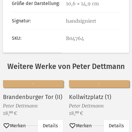
Größe der Darstellung:
10,6 × 14,9 cm
Signatur:
handsigniert
SKU:
B04764
Weitere Werke von Peter Dettmann
Brandenburger Tor (II)
Kollwitzplatz (1)
Peter Dettmann
Peter Dettmann
Preis:
Preis:
18,
€
18,
€
00
00
Merken
Details
Merken
Details