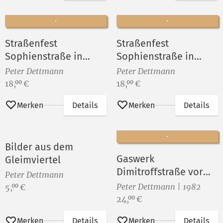
Straßenfest
Straßenfest
Sophienstraße in
Sophienstraße in
Berlin-Rummelsburg
Berlin-Rummelsburg
Peter Dettmann
Peter Dettmann
VIII
VII
Preis:
Preis:
18,
€
18,
€
00
00
Merken
Details
Merken
Details
Bilder aus dem
Gaswerk
Gleimviertel
Dimitroffstraße vor
Peter Dettmann
dem Abriß ()
Preis:
Peter Dettmann | 1982
5,
€
00
Preis:
24,
€
00
Merken
Details
Merken
Details