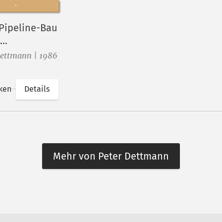
Pipeline-Bau
tunion (I)
Dettmann | 1986
ken
Details
Mehr von Peter Dettmann