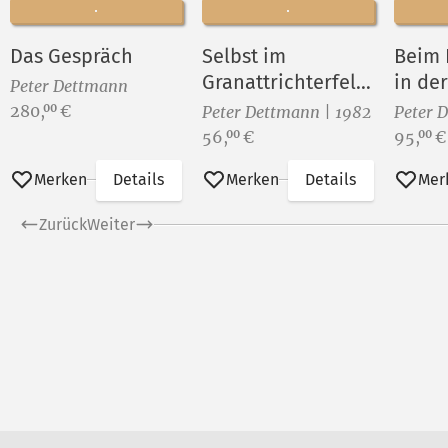
Das Gespräch
Selbst im
Beim 
Granattrichterfeld
in der
Peter Dettmann
(II)
Sowje
Preis:
280,
€
00
Peter Dettmann | 1982
Peter 
Preis:
Preis:
56,
€
95,
€
00
00
Merken
Details
Merken
Details
Mer
Zurück
Weiter