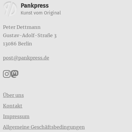
Weitere Informatione
Pankpress
Kunst vom Original
Peter Dettmann
Gustav-Adolf-Straße 3
13086 Berlin
post@pankpress.de
Pankpress auf Instagram
Pankpress auf Mastodon
Über uns
Kontakt
Impressum
Allgemeine Geschäftsbedingungen