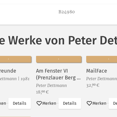
B24980
e Werke von Peter D
Freunde
Am Fenster VI
MailFace
(Prenzlauer Berg -
Dettmann | 1981
Peter Dettmann
Gleimkiez)
Preis:
32,
€
00
Peter Dettmann
Preis:
18,
€
00
ken
Details
Merken
Details
Merken
De