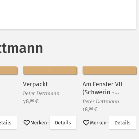
ettmann
Verpackt
Am Fenster VII
(Schwerin -
Peter Dettmann
Wismarsche
Preis:
78,
€
00
Peter Dettmann
Straße)
Preis:
18,
€
00
tails
Merken
Details
Merken
Details