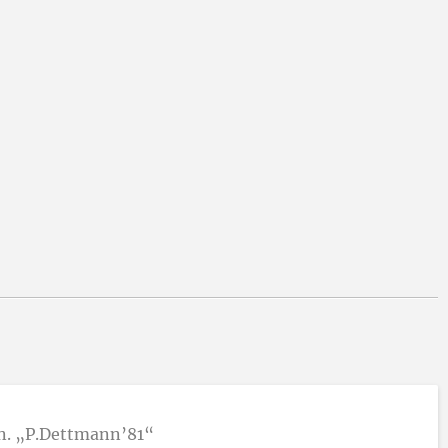
gn. „P.Dettmann’81“