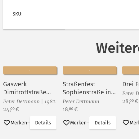
SKU:
Weiter
Gaswerk
Straßenfest
Drei 
Dimitroffstraße
Sophienstraße in
Peter 
vor dem Abriß ()
Berlin-
Preis:
28,
€
00
Peter Dettmann | 1982
Peter Dettmann
Rummelsburg VIII
Preis:
Preis:
24,
€
18,
€
00
00
Merken
Details
Merken
Details
Mer