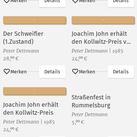
Merken
Details
Merken
Details
Der Schweifler
Joachim John erhält
(1.Zustand)
den Kollwitz-Preis von
Fritz Cremer
Peter Dettmann
Peter Dettmann | 1985
Preis:
Preis:
28,
€
24,
€
00
00
Merken
Details
Merken
Details
Straßenfest in
Joachim John erhält
Rummelsburg
den Kollwitz-Preis
Peter Dettmann
Peter Dettmann | 1985
Preis:
5,
€
00
Preis:
24,
€
00