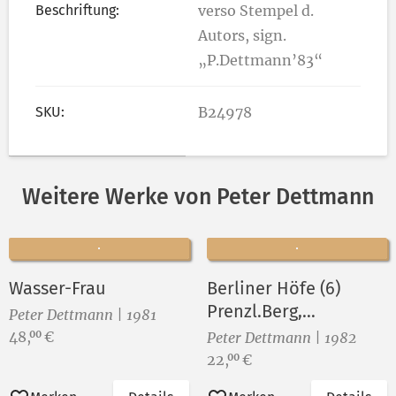
Beschriftung:
verso Stempel d.
Autors, sign.
„P.Dettmann’83“
SKU:
B24978
Weitere Werke von Peter Dettmann
Wasser-Frau
Berliner Höfe (6)
Prenzl.Berg,
Peter Dettmann | 1981
Nordisches Viertel
Preis:
48,
€
00
Peter Dettmann | 1982
Preis:
22,
€
00