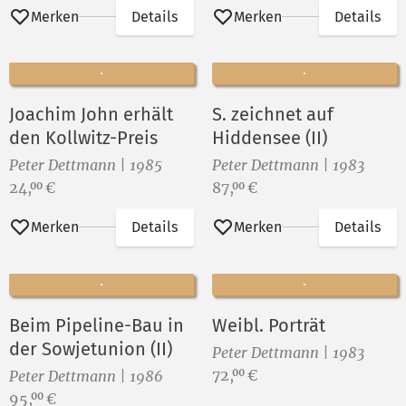
Merken
Details
Merken
Details
Joachim John erhält
S. zeichnet auf
den Kollwitz-Preis
Hiddensee (II)
Peter Dettmann | 1985
Peter Dettmann | 1983
Preis:
Preis:
24,
€
87,
€
00
00
Merken
Details
Merken
Details
Beim Pipeline-Bau in
Weibl. Porträt
der Sowjetunion (II)
Peter Dettmann | 1983
Preis:
72,
€
00
Peter Dettmann | 1986
Preis:
95,
€
00