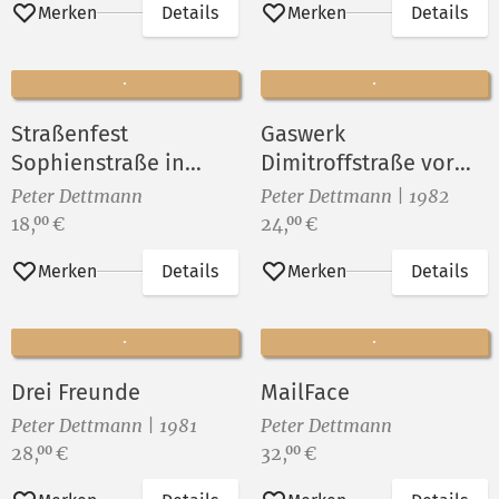
Merken
Details
Merken
Details
Straßenfest
Gaswerk
Sophienstraße in
Dimitroffstraße vor
Berlin-Rummelsburg
dem Abriß ()
Peter Dettmann
Peter Dettmann | 1982
VII
Preis:
Preis:
18,
€
24,
€
00
00
Merken
Details
Merken
Details
Drei Freunde
MailFace
Peter Dettmann | 1981
Peter Dettmann
Preis:
Preis:
28,
€
32,
€
00
00