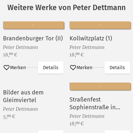
Weitere Werke von Peter Dettmann
Brandenburger Tor (II)
Kollwitzplatz (1)
Peter Dettmann
Peter Dettmann
Preis:
Preis:
18,
€
18,
€
00
00
Merken
Details
Merken
Details
Bilder aus dem
Straßenfest
Gleimviertel
Sophienstraße in
Peter Dettmann
Berlin-Rummelsburg
Preis:
Peter Dettmann
5,
€
00
VIII
Preis:
18,
€
00