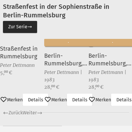
Straßenfest in der Sophienstraße in
Berlin-Rummelsburg
Zur Serie
Straßenfest in
Berlin-
Berlin-
Rummelsburg
Rummelsburg,
Rummelsburg,
Peter Dettmann
Straßenfest in
Straßenfest in
Preis:
Peter Dettmann |
Peter Dettmann |
5,
€
00
der
der
1983
1983
Sophienstraße I
Sophienstraße I
Preis:
Preis:
28,
€
28,
€
00
00
Merken
Details
Merken
Details
Merken
Details
Zurück
Weiter