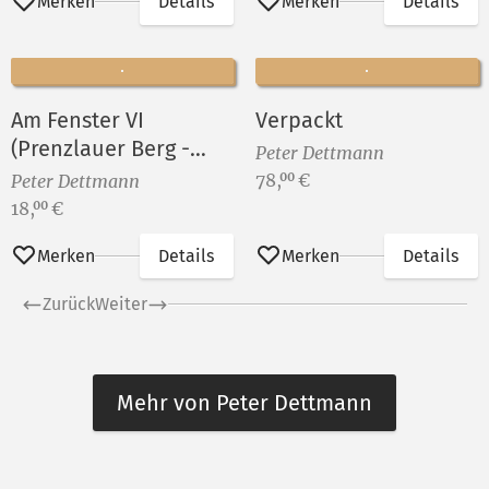
Merken
Details
Merken
Details
Am Fenster VI
Verpackt
(Prenzlauer Berg -
Peter Dettmann
Gleimkiez)
Preis:
78,
€
00
Peter Dettmann
Preis:
18,
€
00
Merken
Details
Merken
Details
Zurück
Weiter
Mehr von Peter Dettmann