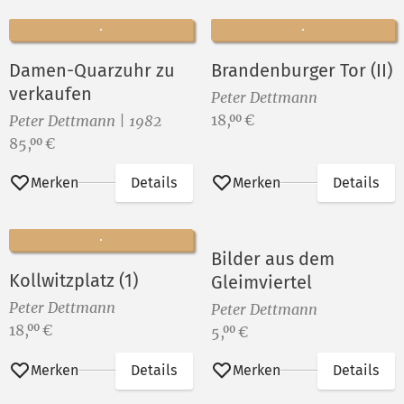
Damen-Quarzuhr zu
Brandenburger Tor (II)
verkaufen
Peter Dettmann
Preis:
18,
€
00
Peter Dettmann | 1982
Preis:
85,
€
00
Merken
Details
Merken
Details
Bilder aus dem
Kollwitzplatz (1)
Gleimviertel
Peter Dettmann
Peter Dettmann
Preis:
18,
€
00
Preis:
5,
€
00
Merken
Details
Merken
Details