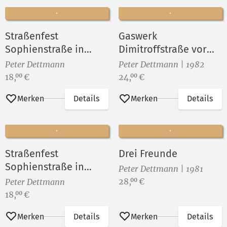
Straßenfest
Gaswerk
Sophienstraße in
Dimitroffstraße vor
Berlin-Rummelsburg
dem Abriß ()
Peter Dettmann
Peter Dettmann | 1982
VII
Preis:
Preis:
18,
€
24,
€
00
00
Merken
Details
Merken
Details
Straßenfest
Drei Freunde
Sophienstraße in
Peter Dettmann | 1981
Berlin-Rummelsburg
Preis:
28,
€
00
Peter Dettmann
VIII
Preis:
18,
€
00
Merken
Details
Merken
Details