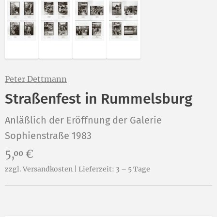
Abbildung 2 von „Straßenfest in Rummelsburg“ von P
Abbildung 3 von „Straßenfest in Rummelsbur
Abbildung 4 von „Straßenfest in R
Abbildung 5 von „Straßenf
Peter Dettmann
Straßenfest in Rummelsburg
Anläßlich der Eröffnung der Galerie
Sophienstraße 1983
Preis:
5,
€
00
zzgl. Versandkosten | Lieferzeit: 3 – 5 Tage