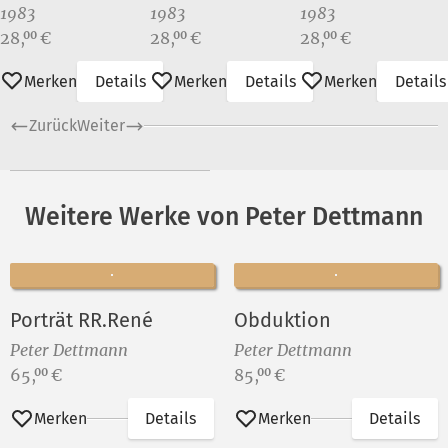
der
der
der
1983
1983
1983
Sophienstraße I
Sophienstraße II
Sophienstraße II
Preis:
Preis:
Preis:
28,
€
28,
€
28,
€
00
00
00
Merken
Details
Merken
Details
Merken
Details
Zurück
Weiter
Weitere Werke von Peter Dettmann
Porträt RR.René
Obduktion
Peter Dettmann
Peter Dettmann
Preis:
Preis:
65,
€
85,
€
00
00
Merken
Details
Merken
Details