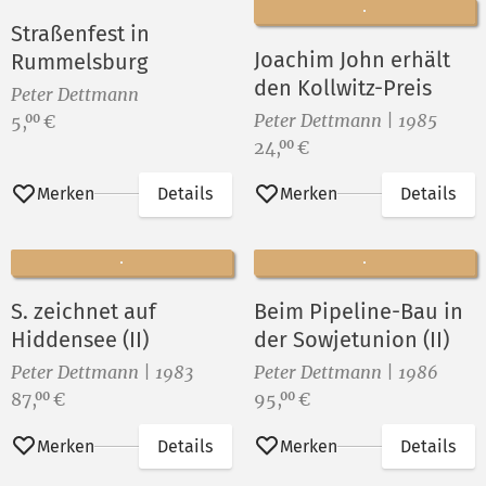
Straßenfest in
Joachim John erhält
Rummelsburg
den Kollwitz-Preis
Peter Dettmann
Preis:
Peter Dettmann | 1985
5,
€
00
Preis:
24,
€
00
Merken
Details
Merken
Details
S. zeichnet auf
Beim Pipeline-Bau in
Hiddensee (II)
der Sowjetunion (II)
Peter Dettmann | 1983
Peter Dettmann | 1986
Preis:
Preis:
87,
€
95,
€
00
00
Merken
Details
Merken
Details