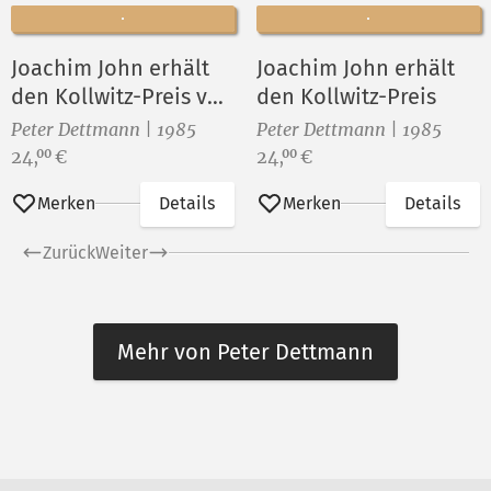
Joachim John erhält
Joachim John erhält
den Kollwitz-Preis von
den Kollwitz-Preis
Fritz Cremer
Peter Dettmann | 1985
Peter Dettmann | 1985
Preis:
Preis:
24,
€
24,
€
00
00
Merken
Details
Merken
Details
Zurück
Weiter
Mehr von Peter Dettmann