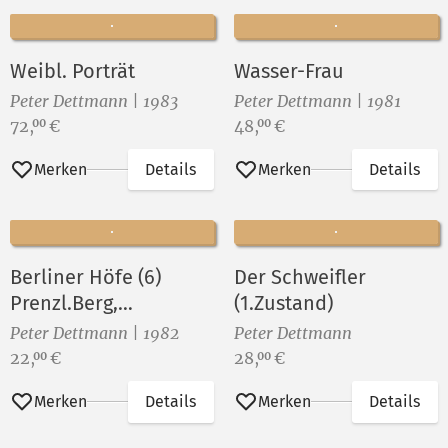
Weibl. Porträt
Wasser-Frau
Peter Dettmann | 1983
Peter Dettmann | 1981
Preis:
Preis:
72,
€
48,
€
00
00
Merken
Details
Merken
Details
Berliner Höfe (6)
Der Schweifler
Prenzl.Berg,
(1.Zustand)
Nordisches Viertel
Peter Dettmann | 1982
Peter Dettmann
Preis:
Preis:
22,
€
28,
€
00
00
Merken
Details
Merken
Details