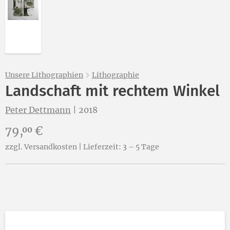
Abbildung 2 von „Landschaft mit rechtem Winkel“ vo
Unsere Lithographien
Lithographie
Landschaft mit rechtem Winkel
Peter Dettmann
|
2018
Preis:
79,
€
00
zzgl. Versandkosten | Lieferzeit: 3 – 5 Tage