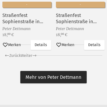
Straßenfest
Straßenfest
Sophienstraße in
Sophienstraße in
Berlin-Rummelsburg
Berlin-Rummelsburg
Peter Dettmann
Peter Dettmann
VIII
VII
Preis:
Preis:
18,
€
18,
€
00
00
Merken
Details
Merken
Details
Zurück
Weiter
Mehr von Peter Dettmann