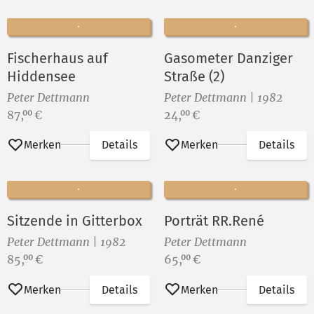
Fischerhaus auf
Gasometer Danziger
Hiddensee
Straße (2)
Peter Dettmann
Peter Dettmann | 1982
Preis:
Preis:
87,
€
24,
€
00
00
Merken
Details
Merken
Details
Sitzende in Gitterbox
Porträt RR.René
Peter Dettmann | 1982
Peter Dettmann
Preis:
Preis:
85,
€
65,
€
00
00
Merken
Details
Merken
Details