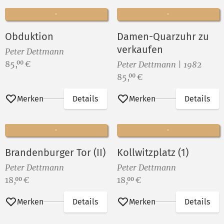
Obduktion
Damen-Quarzuhr zu
verkaufen
Peter Dettmann
Preis:
85,
€
00
Peter Dettmann | 1982
Preis:
85,
€
00
Merken
Details
Merken
Details
Brandenburger Tor (II)
Kollwitzplatz (1)
Peter Dettmann
Peter Dettmann
Preis:
Preis:
18,
€
18,
€
00
00
Merken
Details
Merken
Details