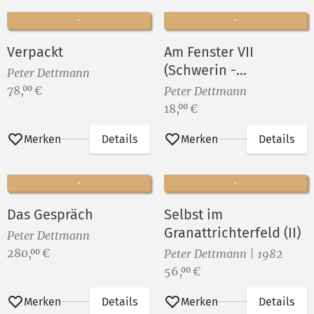
Verpackt
Am Fenster VII
(Schwerin -
Peter Dettmann
Wismarsche Straße)
Preis:
78,
€
00
Peter Dettmann
Preis:
18,
€
00
Merken
Details
Merken
Details
Das Gespräch
Selbst im
Granattrichterfeld (II)
Peter Dettmann
Preis:
280,
€
00
Peter Dettmann | 1982
Preis:
56,
€
00
Merken
Details
Merken
Details