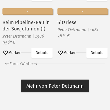
Beim Pipeline-Bau in
Sitzriese
der Sowjetunion (I)
Peter Dettmann | 1981
Preis:
38,
€
00
Peter Dettmann | 1986
Preis:
95,
€
00
Merken
Details
Merken
Details
Zurück
Weiter
Mehr von Peter Dettmann