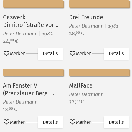
Gaswerk
Drei Freunde
Dimitroffstraße vor
Peter Dettmann | 1981
dem Abriß ()
Preis:
28,
€
00
Peter Dettmann | 1982
Preis:
24,
€
00
Merken
Details
Merken
Details
Am Fenster VI
MailFace
(Prenzlauer Berg -
Peter Dettmann
Gleimkiez)
Preis:
32,
€
00
Peter Dettmann
Preis:
18,
€
00
Merken
Details
Merken
Details