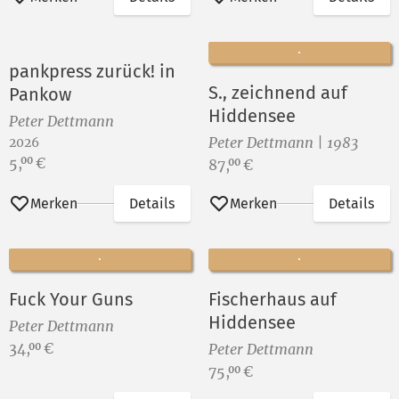
pankpress zurück! in
S., zeichnend auf
Pankow
Hiddensee
Peter Dettmann
Peter Dettmann | 1983
2026
Preis:
5,
€
00
Preis:
87,
€
00
Merken
Details
Merken
Details
Fuck Your Guns
Fischerhaus auf
Hiddensee
Peter Dettmann
Preis:
34,
€
00
Peter Dettmann
Preis:
75,
€
00