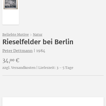
Abbildung 2 von „Rieselfelder bei Berlin“ von Peter 
Beliebte Motive
Natur
Rieselfelder bei Berlin
Peter Dettmann
|
1984
Preis:
34,
€
00
zzgl. Versandkosten | Lieferzeit: 3 – 5 Tage