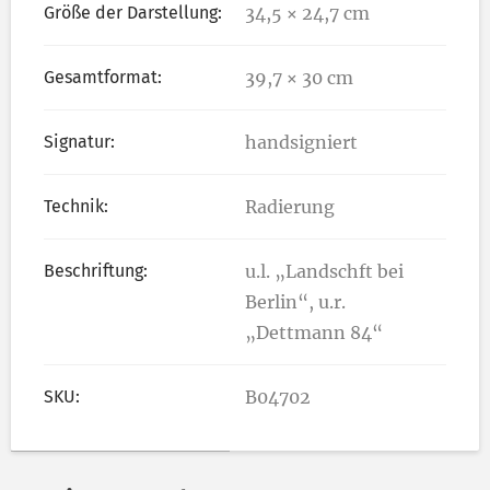
Größe der Darstellung:
34,5 × 24,7 cm
Gesamtformat:
39,7 × 30 cm
Signatur:
handsigniert
Technik:
Radierung
Beschriftung:
u.l. „Landschft bei
Berlin“, u.r.
„Dettmann 84“
SKU:
B04702