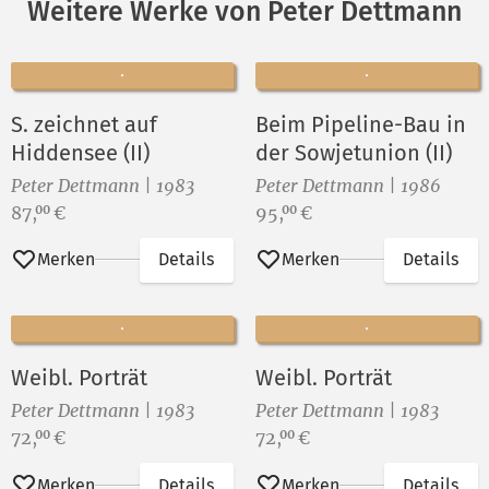
Weitere Werke von Peter Dettmann
S. zeichnet auf
Beim Pipeline-Bau in
Hiddensee (II)
der Sowjetunion (II)
Peter Dettmann | 1983
Peter Dettmann | 1986
Preis:
Preis:
87,
€
95,
€
00
00
Merken
Details
Merken
Details
Weibl. Porträt
Weibl. Porträt
Peter Dettmann | 1983
Peter Dettmann | 1983
Preis:
Preis:
72,
€
72,
€
00
00
Merken
Details
Merken
Details