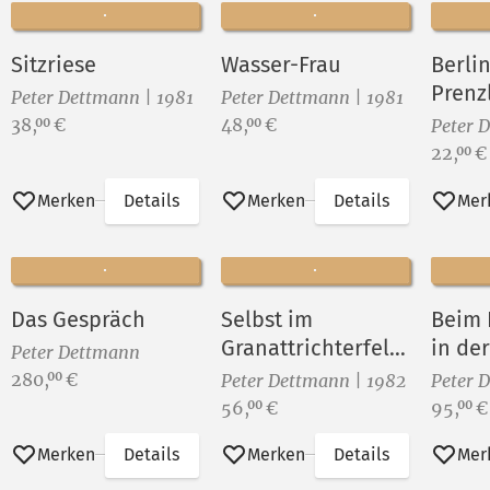
Sitzriese
Wasser-Frau
Berlin
Prenzl
Peter Dettmann | 1981
Peter Dettmann | 1981
Nordi
Preis:
Preis:
38,
€
48,
€
00
00
Peter 
Preis:
22,
€
00
Merken
Details
Merken
Details
Mer
Das Gespräch
Selbst im
Beim 
Granattrichterfeld
in der
Peter Dettmann
(II)
Sowje
Preis:
280,
€
00
Peter Dettmann | 1982
Peter 
Preis:
Preis:
56,
€
95,
€
00
00
Merken
Details
Merken
Details
Mer