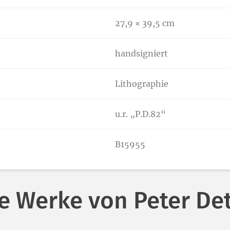
27,9 × 39,5 cm
handsigniert
Lithographie
u.r. „P.D.82“
B15955
e Werke von Peter D