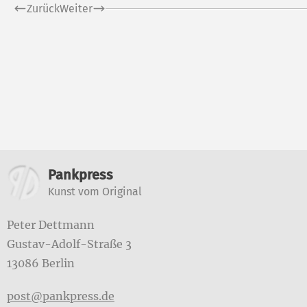
Zurück
Weiter
Weitere Informatione
Pankpress
Kunst vom Original
Peter Dettmann
Gustav-Adolf-Straße 3
13086 Berlin
post@pankpress.de