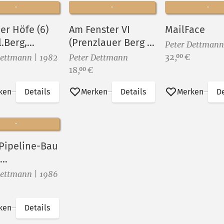
er Höfe (6)
Am Fenster VI
MailFace
.Berg,
(Prenzlauer Berg -
Peter Dettmann
sches Viertel
Gleimkiez)
Preis:
32,
€
00
Dettmann | 1982
Peter Dettmann
Preis:
18,
€
00
ken
Details
Merken
Details
Merken
De
Pipeline-Bau
tunion (I)
Dettmann | 1986
ken
Details