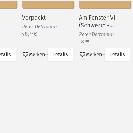
Verpackt
Am Fenster VII
(Schwerin -
Peter Dettmann
Wismarsche
Preis:
78,
€
00
Peter Dettmann
Straße)
Preis:
18,
€
00
tails
Merken
Details
Merken
Details