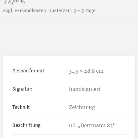
Preis:
72,
€
00
zzgl. Versandkosten | Lieferzeit: 3 – 5 Tage
Gesamtformat:
31,5 × 48,8 cm
Signatur:
handsigniert
Technik:
Zeichnung
Beschriftung:
u.l. „Dettmann 83“