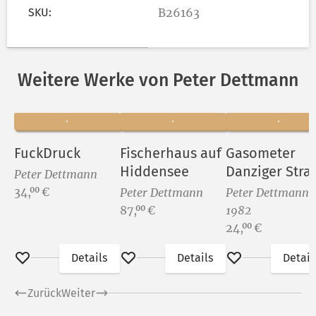
SKU:
B26163
Weitere Werke von Peter Dettmann
FuckDruck
Fischerhaus auf
Gasometer
Hiddensee
Danziger Stra
Peter Dettmann
(2)
Preis:
34,
€
00
Peter Dettmann
Peter Dettmann 
Preis:
87,
€
1982
00
Preis:
24,
€
00
Details
Details
Detail
Merken
Merken
Merken
Zurück
Weiter