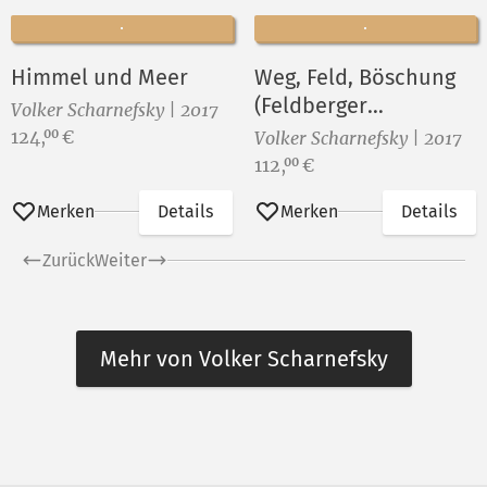
Himmel und Meer
Weg, Feld, Böschung
(Feldberger
Volker Scharnefsky | 2017
Landschaft)
Preis:
124,
€
00
Volker Scharnefsky | 2017
Preis:
112,
€
00
Merken
Details
Merken
Details
Zurück
Weiter
Mehr von Volker Scharnefsky