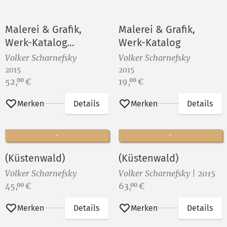
Malerei & Grafik,
Malerei & Grafik,
Werk-Katalog
Werk-Katalog
(Vorzugsausgabe)
Volker Scharnefsky
Volker Scharnefsky
2015
2015
Preis:
Preis:
52,
€
19,
€
00
00
Merken
Details
Merken
Details
(Küstenwald)
(Küstenwald)
Volker Scharnefsky
Volker Scharnefsky | 2015
Preis:
Preis:
45,
€
63,
€
00
00
Merken
Details
Merken
Details