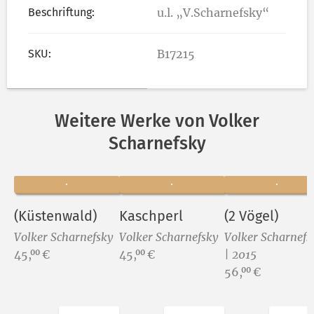
Beschriftung:
u.l. „V.Scharnefsky“
SKU:
B17215
Weitere Werke von Volker
Scharnefsky
(Küstenwald)
Kaschperl
(2 Vögel)
Volker Scharnefsky
Volker Scharnefsky
Volker Scharnefs
Preis:
Preis:
45,
€
45,
€
| 2015
00
00
Preis:
56,
€
00