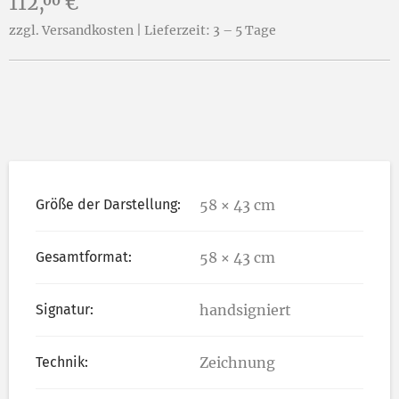
Preis:
112,
€
00
zzgl. Versandkosten | Lieferzeit: 3 – 5 Tage
Größe der Darstellung:
58 × 43 cm
Gesamtformat:
58 × 43 cm
Signatur:
handsigniert
Technik:
Zeichnung