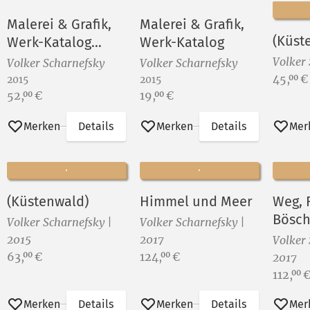
Malerei & Grafik,
Malerei & Grafik,
(Küst
Werk-Katalog
Werk-Katalog
(Vorzugsausgabe)
Volker
Volker Scharnefsky
Volker Scharnefsky
Preis:
45,
€
00
2015
2015
Preis:
Preis:
52,
€
19,
€
00
00
Merken
Details
Merken
Details
Mer
(Küstenwald)
Himmel und Meer
Weg, 
Bösc
Volker Scharnefsky |
Volker Scharnefsky |
(Feld
2015
2017
Volker 
Lands
Preis:
Preis:
63,
€
124,
€
00
00
2017
Preis:
112,
00
Merken
Details
Merken
Details
Mer