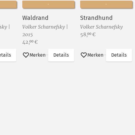
Waldrand
Strandhund
sky |
Volker Scharnefsky |
Volker Scharnefsky
Preis:
2015
58,
€
00
Preis:
42,
€
00
tails
Merken
Details
Merken
Details