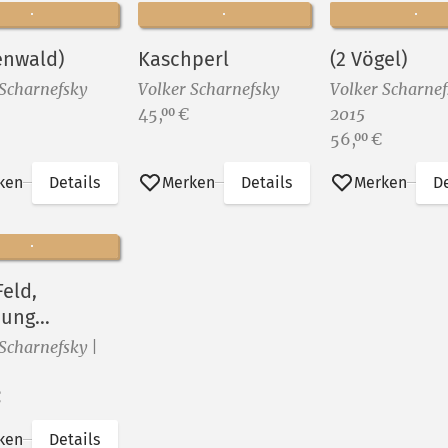
enwald)
Kaschperl
(2 Vögel)
 Scharnefsky
Volker Scharnefsky
Volker Scharnef
Preis:
45,
€
2015
00
Preis:
56,
€
00
ken
Details
Merken
Details
Merken
De
Feld,
hung
berger
Scharnefsky |
chaft)
€
ken
Details