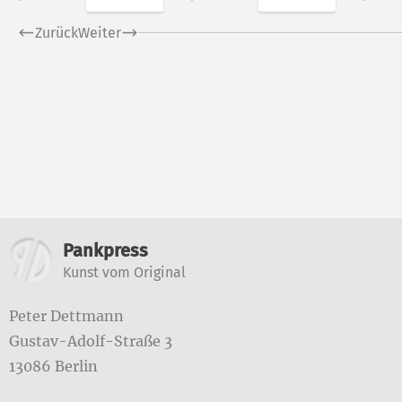
Zurück
Weiter
Weitere Informatione
Pankpress
Kunst vom Original
Peter Dettmann
Gustav-Adolf-Straße 3
13086 Berlin