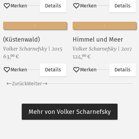
Merken
Details
Merken
Details
(Küstenwald)
Himmel und Meer
Volker Scharnefsky | 2015
Volker Scharnefsky | 2017
Preis:
Preis:
63,
€
124,
€
00
00
Merken
Details
Merken
Details
Zurück
Weiter
Mehr von Volker Scharnefsky