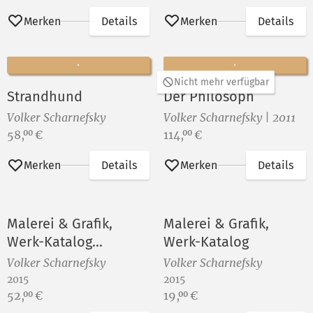
Merken
Details
Merken
Details
Nicht mehr verfügbar
Strandhund
Der Philosoph
Volker Scharnefsky
Volker Scharnefsky | 2011
Preis:
Preis:
58,
€
114,
€
00
00
Merken
Details
Merken
Details
Malerei & Grafik,
Malerei & Grafik,
Werk-Katalog
Werk-Katalog
(Vorzugsausgabe)
Volker Scharnefsky
Volker Scharnefsky
2015
2015
Preis:
Preis:
52,
€
19,
€
00
00