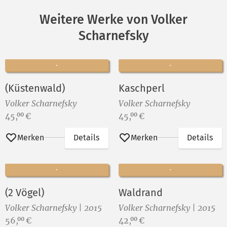
Weitere Werke von Volker
Scharnefsky
(Küstenwald)
Kaschperl
Volker Scharnefsky
Volker Scharnefsky
Preis:
Preis:
45,
€
45,
€
00
00
Merken
Details
Merken
Details
(2 Vögel)
Waldrand
Volker Scharnefsky | 2015
Volker Scharnefsky | 2015
Preis:
Preis:
56,
€
42,
€
00
00