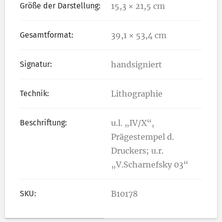
Größe der Darstellung:
15,3 × 21,5 cm
Gesamtformat:
39,1 × 53,4 cm
Signatur:
handsigniert
Technik:
Lithographie
Beschriftung:
u.l. „IV/X“,
Prägestempel d.
Druckers; u.r.
„V.Scharnefsky 03“
SKU:
B10178