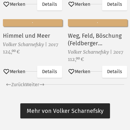
Merken
Details
Merken
Details
Himmel und Meer
Weg, Feld, Böschung
(Feldberger
Volker Scharnefsky | 2017
Landschaft)
Preis:
124,
€
00
Volker Scharnefsky | 2017
Preis:
112,
€
00
Merken
Details
Merken
Details
Zurück
Weiter
Mehr von Volker Scharnefsky