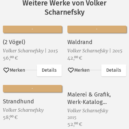
Weitere Werke von Volker
Scharnefsky
(2 Vögel)
Waldrand
Volker Scharnefsky | 2015
Volker Scharnefsky | 2015
Preis:
Preis:
56,
€
42,
€
00
00
Merken
Details
Merken
Details
Malerei & Grafik,
Strandhund
Werk-Katalog
(Vorzugsausgabe)
Volker Scharnefsky
Volker Scharnefsky
Preis:
58,
€
00
2015
Preis:
52,
€
00