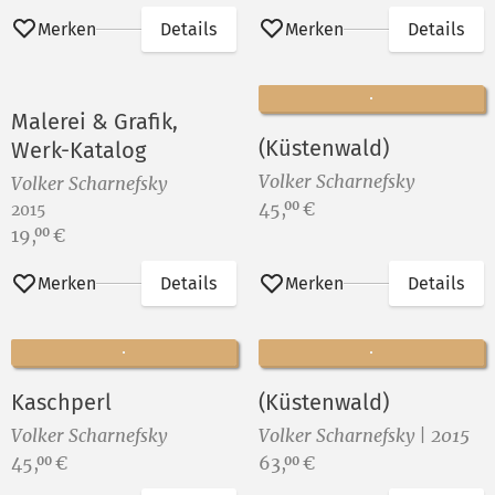
Merken
Details
Merken
Details
Malerei & Grafik,
(Küstenwald)
Werk-Katalog
Volker Scharnefsky
Volker Scharnefsky
Preis:
45,
€
00
2015
Preis:
19,
€
00
Merken
Details
Merken
Details
Kaschperl
(Küstenwald)
Volker Scharnefsky
Volker Scharnefsky | 2015
Preis:
Preis:
45,
€
63,
€
00
00