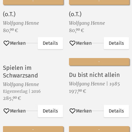
(o.T.)
(o.T.)
Wolfgang Henne
Wolfgang Henne
Preis:
Preis:
80,
€
80,
€
00
00
Merken
Details
Merken
Details
Spielen im
Du bist nicht allein
Schwarzsand
Wolfgang Henne | 1985
Wolfgang Henne
Preis:
197,
€
00
Eigenverlag | 2016
Preis:
285,
€
00
Merken
Details
Merken
Details