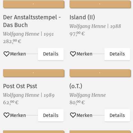
Der Anstaltsstempel -
Island (II)
Das Buch
Wolfgang Henne | 1988
Preis:
97,
€
00
Wolfgang Henne | 1991
Preis:
282,
€
00
Merken
Details
Merken
Details
Post Ost Psst
(o.T.)
Wolfgang Henne | 1989
Wolfgang Henne
Preis:
Preis:
62,
€
80,
€
00
00
Merken
Details
Merken
Details