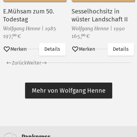
E.Mühsam zum 50.
Sesselhochsitz in
Todestag
wüster Landschaft II
Wolfgang Henne | 1985
Wolfgang Henne | 1990
Preis:
Preis:
197,
€
165,
€
00
00
Merken
Details
Merken
Details
Zurück
Weiter
Mehr von Wolfgang Henne
Weitere Informationen