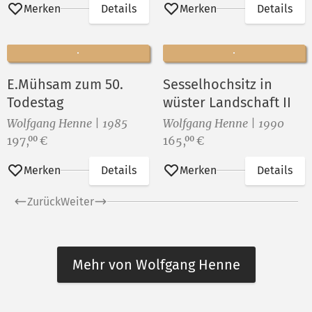
Merken
Details
Merken
Details
E.Mühsam zum 50.
Sesselhochsitz in
Todestag
wüster Landschaft II
Wolfgang Henne | 1985
Wolfgang Henne | 1990
Preis:
Preis:
197,
€
165,
€
00
00
Merken
Details
Merken
Details
Zurück
Weiter
Mehr von Wolfgang Henne