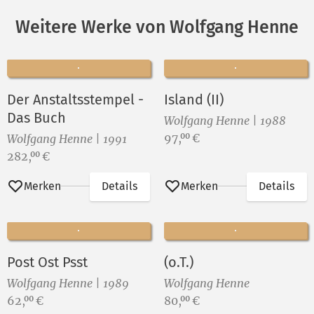
Weitere Werke von Wolfgang Henne
Der Anstaltsstempel -
Island (II)
Das Buch
Wolfgang Henne | 1988
Preis:
97,
€
00
Wolfgang Henne | 1991
Preis:
282,
€
00
Merken
Details
Merken
Details
Post Ost Psst
(o.T.)
Wolfgang Henne | 1989
Wolfgang Henne
Preis:
Preis:
62,
€
80,
€
00
00