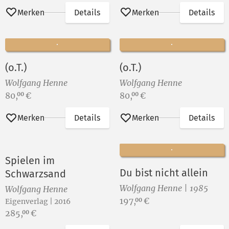
Merken
Details
Merken
Details
(o.T.)
(o.T.)
Wolfgang Henne
Wolfgang Henne
Preis:
Preis:
80,
€
80,
€
00
00
Merken
Details
Merken
Details
Spielen im
Du bist nicht allein
Schwarzsand
Wolfgang Henne | 1985
Wolfgang Henne
Preis:
197,
€
00
Eigenverlag | 2016
Preis:
285,
€
00