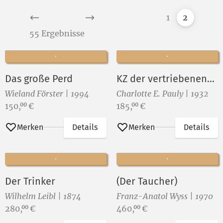
1
2
55 Ergebnisse
Das große Perd
KZ der vertriebenen...
Wieland Förster | 1994
Charlotte E. Pauly | 1932
Preis:
Preis:
150,
€
185,
€
00
00
Merken
Details
Merken
Details
Der Trinker
(Der Taucher)
Wilhelm Leibl | 1874
Franz-Anatol Wyss | 1970
Preis:
Preis:
280,
€
460,
€
00
00