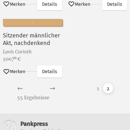
Merken
Details
Merken
Details
Sitzender männlicher
Akt, nachdenkend
Lovis Corinth
Preis:
500,
€
00
Merken
Details
1
2
55 Ergebnisse
Weitere Informationen
Pankpress