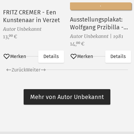
FRITZ CREMER - Een
Ausstellungsplakat:
Kunstenaar in Verzet
Wolfgang Przibilla -
Autor Unbekannt
Grafik
Preis:
Autor Unbekannt | 1981
13,
€
00
Preis:
14,
€
00
Merken
Details
Merken
Details
Zurück
Weiter
Mehr von Autor Unbekannt