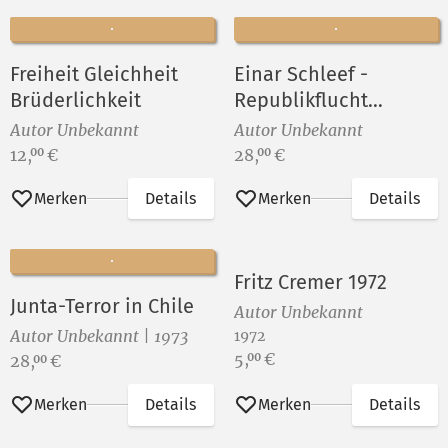
Freiheit Gleichheit
Einar Schleef -
Brüderlichkeit
Republikflucht
Waffenstillstand
Autor Unbekannt
Autor Unbekannt
Heimkehr
Preis:
Preis:
12,
€
28,
€
00
00
Merken
Details
Merken
Details
Fritz Cremer 1972
Junta-Terror in Chile
Autor Unbekannt
Autor Unbekannt | 1973
1972
Preis:
5,
€
00
Preis:
28,
€
00
Merken
Details
Merken
Details