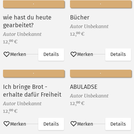
wie hast du heute
Bücher
gearbeitet?
Autor Unbekannt
Preis:
12,
€
00
Autor Unbekannt
Preis:
12,
€
00
Merken
Details
Merken
Details
Ich bringe Brot -
ABULADSE
erhalte dafür Freiheit
Autor Unbekannt
Preis:
12,
€
00
Autor Unbekannt
Preis:
12,
€
00
Merken
Details
Merken
Details