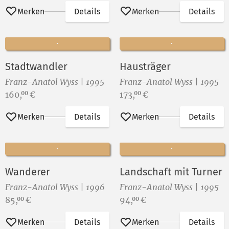
Merken
Details
Merken
Details
Stadtwandler
Hausträger
Franz-Anatol Wyss | 1995
Franz-Anatol Wyss | 1995
Preis:
Preis:
160,
€
173,
€
00
00
Merken
Details
Merken
Details
Wanderer
Landschaft mit Turner
Franz-Anatol Wyss | 1996
Franz-Anatol Wyss | 1995
Preis:
Preis:
85,
€
94,
€
00
00
Merken
Details
Merken
Details