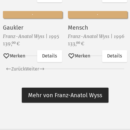
Gaukler
Mensch
Franz-Anatol Wyss | 1995
Franz-Anatol Wyss | 1996
Preis:
Preis:
139,
€
133,
€
00
00
Merken
Details
Merken
Details
Zurück
Weiter
Mehr von Franz-Anatol Wyss