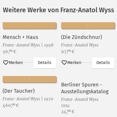
Weitere Werke von Franz-Anatol Wyss
Mensch + Haus
(Die Zündschnur)
Franz-Anatol Wyss | 1998
Franz-Anatol Wyss
Preis:
Preis:
56,
€
97,
€
00
00
Merken
Details
Merken
Details
Berliner Spuren -
(Der Taucher)
Ausstellungskatalog
Franz-Anatol Wyss | 1970
Franz-Anatol Wyss
Preis:
460,
€
00
1994
Preis:
24,
€
00