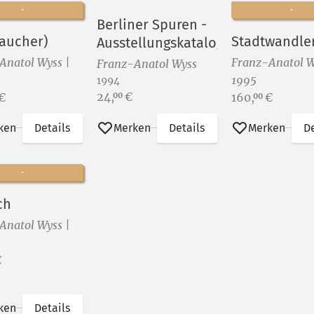
Berliner Spuren -
Taucher)
Stadtwandle
Ausstellungskatalog
Anatol Wyss |
Franz-Anatol W
Franz-Anatol Wyss
1995
1994
Preis:
24,
€
Preis:
00
€
160,
€
00
ken
Details
Merken
Details
Merken
De
ch
Anatol Wyss |
€
ken
Details