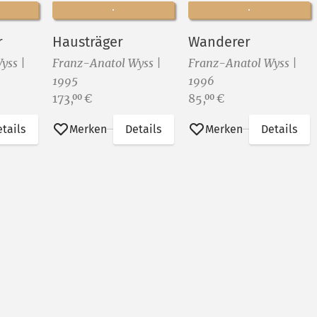
r
Hausträger
Wanderer
yss |
Franz-Anatol Wyss |
Franz-Anatol Wyss |
1995
1996
Preis:
Preis:
173,
€
85,
€
00
00
tails
Merken
Details
Merken
Details