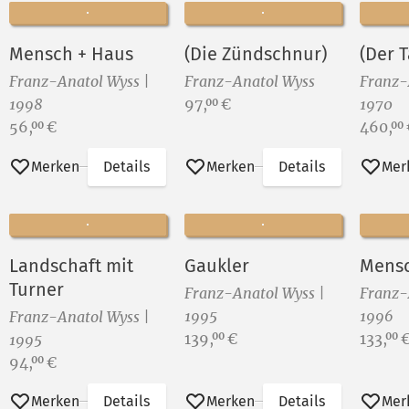
Mensch + Haus
(Die Zündschnur)
(Der 
Franz-Anatol Wyss |
Franz-Anatol Wyss
Franz-
Preis:
1998
97,
€
1970
00
Preis:
Preis:
56,
€
460,
00
00
Merken
Details
Merken
Details
Mer
Landschaft mit
Gaukler
Mens
Turner
Franz-Anatol Wyss |
Franz-
1995
1996
Franz-Anatol Wyss |
Preis:
Preis:
139,
€
133,
00
00
1995
Preis:
94,
€
00
Merken
Details
Merken
Details
Mer