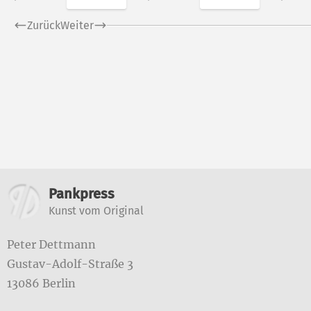
Zurück
Weiter
Weitere Informatione
Pankpress
Kunst vom Original
Peter Dettmann
Gustav-Adolf-Straße 3
13086 Berlin