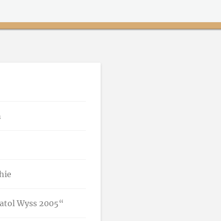
m
hie
natol Wyss 2005“