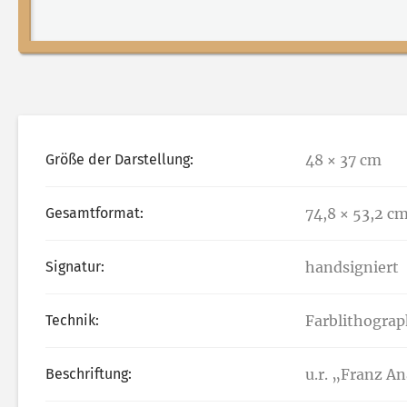
Größe der Darstellung:
48 × 37 cm
Gesamtformat:
74,8 × 53,2 c
Signatur:
handsigniert
Technik:
Farblithograp
Beschriftung:
u.r. „Franz A