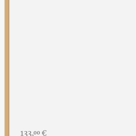
Preis:
133,
€
00