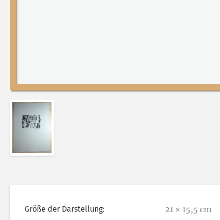
Abbildung 2 von „Stadtleben“ von Franz-Anatol Wys
Größe der Darstellung:
21 × 15,5 cm