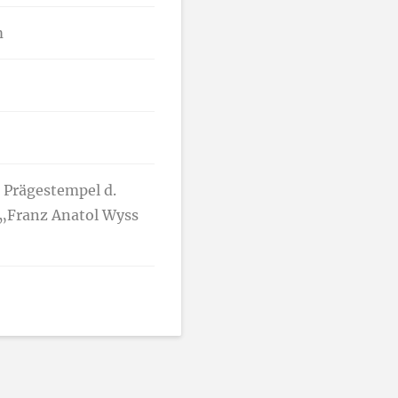
m
. Prägestempel d.
. „Franz Anatol Wyss
tere Werke von Franz-Anatol 