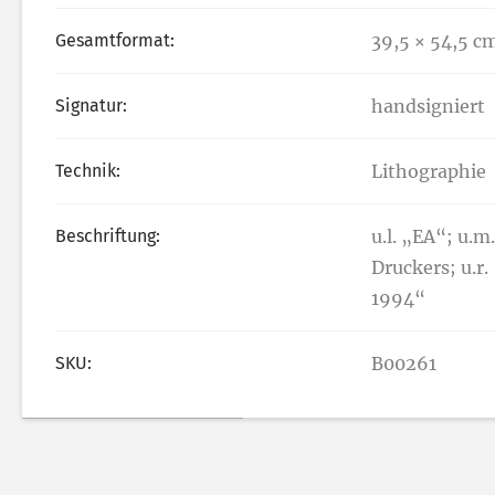
Gesamtformat:
39,5 × 54,5 c
Signatur:
handsigniert
Technik:
Lithographie
Beschriftung:
u.l. „EA“; u.m
Druckers; u.r
1994“
SKU:
B00261
Wei