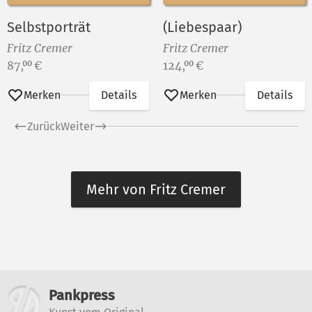
Selbstporträt
(Liebespaar)
Fritz Cremer
Fritz Cremer
Preis:
Preis:
87,
€
124,
€
00
00
Merken
Details
Merken
Details
Zurück
Weiter
Mehr von Fritz Cremer
Weitere Informationen
Pankpress