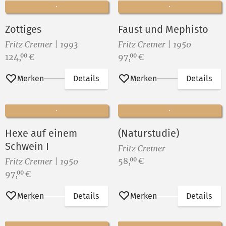
Zottiges
Faust und Mephisto
Fritz Cremer | 1993
Fritz Cremer | 1950
Preis:
Preis:
124,
€
97,
€
00
00
Merken
Details
Merken
Details
Hexe auf einem
(Naturstudie)
Schwein I
Fritz Cremer
Preis:
58,
€
00
Fritz Cremer | 1950
Preis:
97,
€
00
Merken
Details
Merken
Details