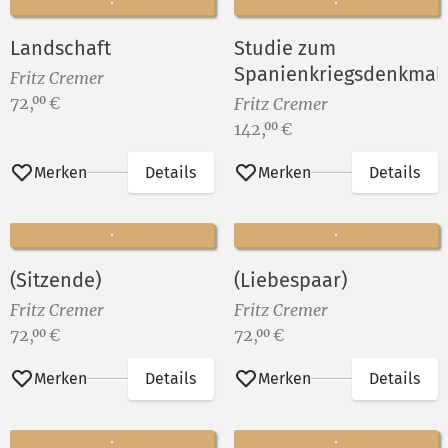
Landschaft
Studie zum
Spanienkriegsdenkmal
Fritz Cremer
Preis:
72,
€
00
Fritz Cremer
Preis:
142,
€
00
Merken
Details
Merken
Details
(Sitzende)
(Liebespaar)
Fritz Cremer
Fritz Cremer
Preis:
Preis:
72,
€
72,
€
00
00
Merken
Details
Merken
Details