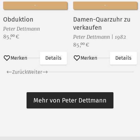
Obduktion
Damen-Quarzuhr zu
verkaufen
Peter Dettmann
Preis:
85,
€
00
Peter Dettmann | 1982
Preis:
85,
€
00
Merken
Details
Merken
Details
Zurück
Weiter
Mehr von Peter Dettmann