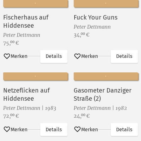
Fischerhaus auf
Fuck Your Guns
Hiddensee
Peter Dettmann
Preis:
34,
€
00
Peter Dettmann
Preis:
75,
€
00
Merken
Details
Merken
Details
Netzeflicken auf
Gasometer Danziger
Hiddensee
Straße (2)
Peter Dettmann | 1983
Peter Dettmann | 1982
Preis:
Preis:
72,
€
24,
€
00
00
Merken
Details
Merken
Details