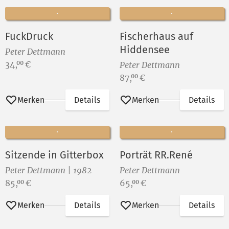
FuckDruck
Fischerhaus auf
Hiddensee
Peter Dettmann
Preis:
34,
€
00
Peter Dettmann
Preis:
87,
€
00
Merken
Details
Merken
Details
Sitzende in Gitterbox
Porträt RR.René
Peter Dettmann | 1982
Peter Dettmann
Preis:
Preis:
85,
€
65,
€
00
00
Merken
Details
Merken
Details