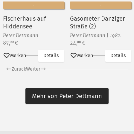
Fischerhaus auf
Gasometer Danziger
Hiddensee
Straße (2)
Peter Dettmann
Peter Dettmann | 1982
Preis:
Preis:
87,
€
24,
€
00
00
Merken
Details
Merken
Details
Zurück
Weiter
Mehr von Peter Dettmann