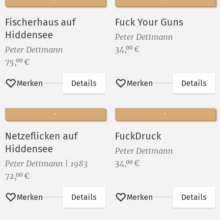
Fischerhaus auf
Fuck Your Guns
Hiddensee
Peter Dettmann
Preis:
34,
€
00
Peter Dettmann
Preis:
75,
€
00
Merken
Details
Merken
Details
Netzeflicken auf
FuckDruck
Hiddensee
Peter Dettmann
Preis:
34,
€
00
Peter Dettmann | 1983
Preis:
72,
€
00
Merken
Details
Merken
Details