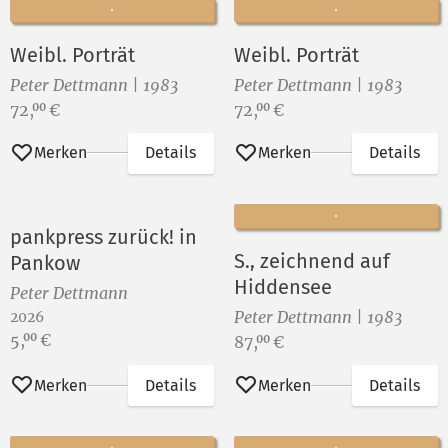
Weibl. Porträt
Weibl. Porträt
Peter Dettmann | 1983
Peter Dettmann | 1983
Preis:
Preis:
72,
€
72,
€
00
00
Merken
Details
Merken
Details
pankpress zurück! in
S., zeichnend auf
Pankow
Hiddensee
Peter Dettmann
Peter Dettmann | 1983
2026
Preis:
5,
€
00
Preis:
87,
€
00
Merken
Details
Merken
Details