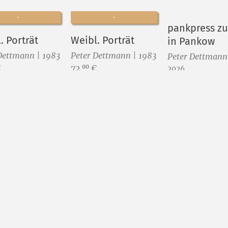
pankpress zu
. Porträt
Weibl. Porträt
in Pankow
Dettmann | 1983
Peter Dettmann | 1983
Peter Dettmann
Preis:
€
72,
€
00
2026
Preis:
5,
€
00
rken
Details
Merken
Details
Merken
De
meter
ger Straße
Dettmann | 1982
€