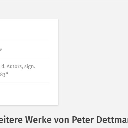
e
d. Autors, sign.
’83“
itere Werke von Peter Dettm