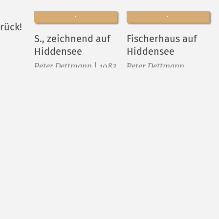
rück!
S., zeichnend auf
Fischerhaus auf
Hiddensee
Hiddensee
Peter Dettmann | 1983
Peter Dettmann
Preis:
Preis:
87,
€
75,
€
00
00
tails
Merken
Details
Merken
Details