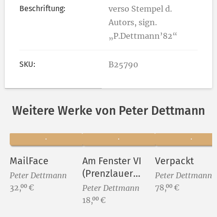
Beschriftung:
verso Stempel d.
Autors, sign.
„P.Dettmann’82“
SKU:
B25790
Weitere Werke von Peter Dettmann
MailFace
Am Fenster VI
Verpackt
(Prenzlauer
Peter Dettmann
Peter Dettmann
Berg -
Preis:
Preis:
32,
€
78,
€
00
00
Peter Dettmann
Gleimkiez)
Preis:
18,
€
00