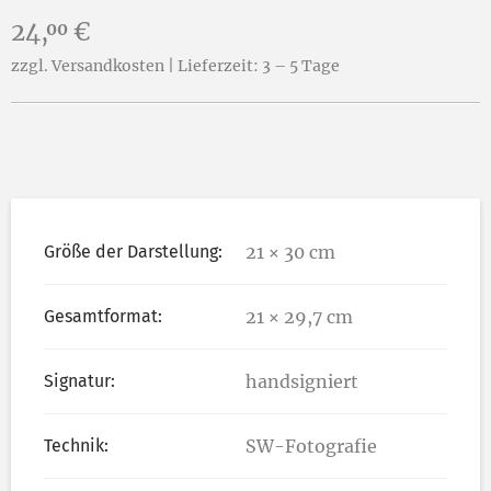
Preis:
24,
€
00
zzgl. Versandkosten | Lieferzeit: 3 – 5 Tage
Größe der Darstellung:
21 × 30 cm
Gesamtformat:
21 × 29,7 cm
Signatur:
handsigniert
Technik:
SW-Fotografie