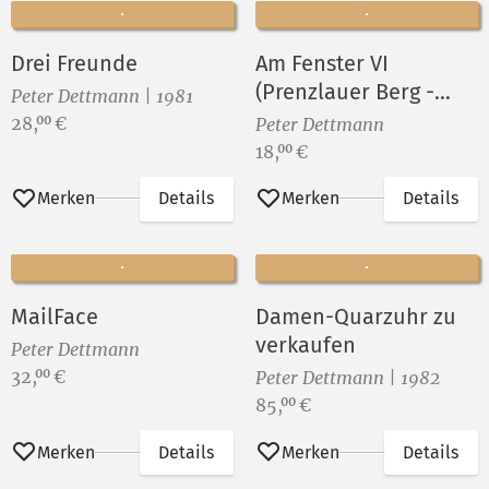
Drei Freunde
Am Fenster VI
(Prenzlauer Berg -
Peter Dettmann | 1981
Gleimkiez)
Preis:
28,
€
00
Peter Dettmann
Preis:
18,
€
00
Merken
Details
Merken
Details
MailFace
Damen-Quarzuhr zu
verkaufen
Peter Dettmann
Preis:
32,
€
00
Peter Dettmann | 1982
Preis:
85,
€
00
Merken
Details
Merken
Details