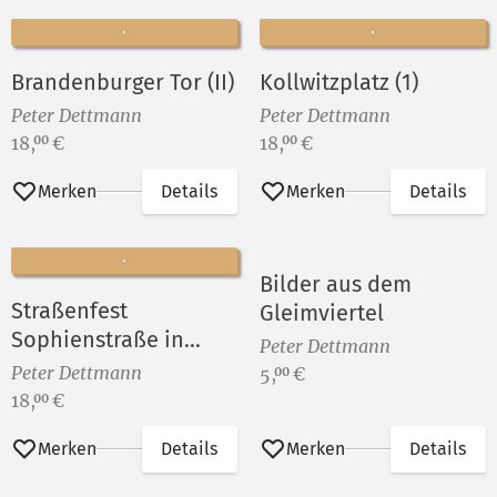
Brandenburger Tor (II)
Kollwitzplatz (1)
Peter Dettmann
Peter Dettmann
Preis:
Preis:
18,
€
18,
€
00
00
Merken
Details
Merken
Details
Bilder aus dem
Straßenfest
Gleimviertel
Sophienstraße in
Peter Dettmann
Berlin-Rummelsburg
Peter Dettmann
Preis:
5,
€
00
VII
Preis:
18,
€
00
Merken
Details
Merken
Details