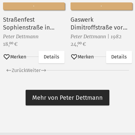
Straßenfest
Gaswerk
Sophienstraße in
Dimitroffstraße vor
Berlin-Rummelsburg
dem Abriß ()
Peter Dettmann
Peter Dettmann | 1982
VIII
Preis:
Preis:
18,
€
24,
€
00
00
Merken
Details
Merken
Details
Zurück
Weiter
Mehr von Peter Dettmann