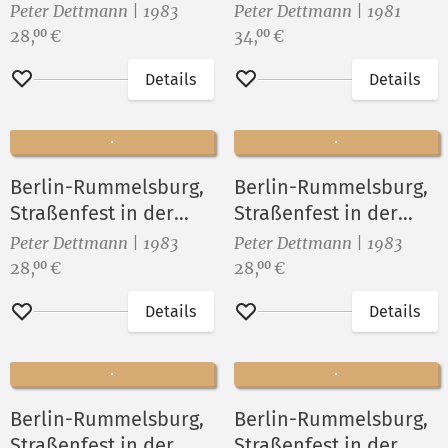
Sophienstraße I
Peter Dettmann | 1983
Peter Dettmann | 1981
Preis:
Preis:
28,
€
34,
€
00
00
Details
Details
Merken
Merken
Berlin-Rummelsburg,
Berlin-Rummelsburg,
Straßenfest in der
Straßenfest in der
Sophienstraße XVI
Sophienstraße XV
Peter Dettmann | 1983
Peter Dettmann | 1983
Preis:
Preis:
28,
€
28,
€
00
00
Details
Details
Merken
Merken
Berlin-Rummelsburg,
Berlin-Rummelsburg,
Straßenfest in der
Straßenfest in der