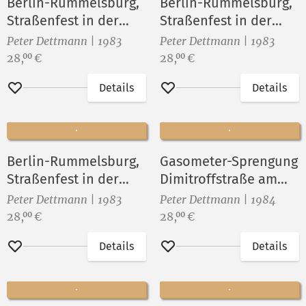
Berlin-Rummelsburg,
Berlin-Rummelsburg,
Straßenfest in der
Straßenfest in der
Sophienstraße II
Sophienstraße III
Peter Dettmann | 1983
Peter Dettmann | 1983
Preis:
Preis:
28,
€
28,
€
00
00
Details
Details
Merken
Merken
Berlin-Rummelsburg,
Gasometer-Sprengung
Straßenfest in der
Dimitroffstraße am
Sophienstraße IV
28.Juli 1984 (13)
Peter Dettmann | 1983
Peter Dettmann | 1984
Preis:
Preis:
28,
€
28,
€
00
00
Details
Details
Merken
Merken