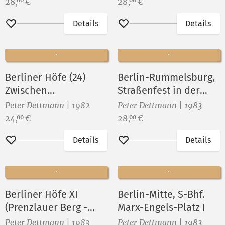
Preis:
Preis:
28,
€
28,
€
00
00
Details
Details
Merken
Merken
Berliner Höfe (24)
Berlin-Rummelsburg,
Zwischen
Straßenfest in der
Oranienburger u.
Sophienstraße XVIII
Peter Dettmann | 1982
Peter Dettmann | 1983
Linienstraße
Preis:
Preis:
24,
€
28,
€
00
00
Details
Details
Merken
Merken
Berliner Höfe XI
Berlin-Mitte, S-Bhf.
(Prenzlauer Berg -
Marx-Engels-Platz I
Gleimkiez)
Peter Dettmann | 1983
Peter Dettmann | 1983