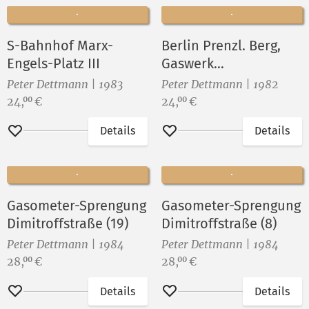
S-Bahnhof Marx-
Berlin Prenzl. Berg,
Engels-Platz III
Gaswerk
Dimitroffstraße vor
Peter Dettmann | 1983
Peter Dettmann | 1982
dem Abriß (15)
Preis:
Preis:
24,
€
24,
€
00
00
Details
Details
Merken
Merken
Gasometer-Sprengung
Gasometer-Sprengung
Dimitroffstraße (19)
Dimitroffstraße (8)
Peter Dettmann | 1984
Peter Dettmann | 1984
Preis:
Preis:
28,
€
28,
€
00
00
Details
Details
Merken
Merken