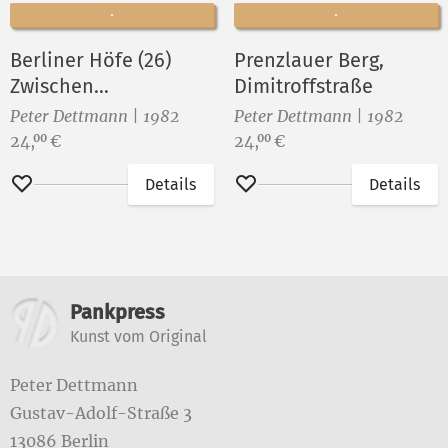
Berliner Höfe (26)
Prenzlauer Berg,
Zwischen
Dimitroffstraße
Oranienburger u.
Peter Dettmann | 1982
Peter Dettmann | 1982
Linienstraße
Preis:
Preis:
24,
€
24,
€
00
00
Details
Details
Merken
Merken
Weitere Informationen
Pankpress
Kunst vom Original
Peter Dettmann
Gustav-Adolf-Straße 3
13086 Berlin