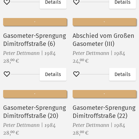
Details
Details
Merken
Merken
Gasometer-Sprengung
Abschied vom Großen
Dimitroffstraße (6)
Gasometer (III)
Peter Dettmann | 1984
Peter Dettmann | 1984
Preis:
Preis:
28,
€
24,
€
00
00
Details
Details
Merken
Merken
Gasometer-Sprengung
Gasometer-Sprengung
Dimitroffstraße (20)
Dimitroffstraße (22)
Peter Dettmann | 1984
Peter Dettmann | 1984
Preis:
Preis:
28,
€
28,
€
00
00