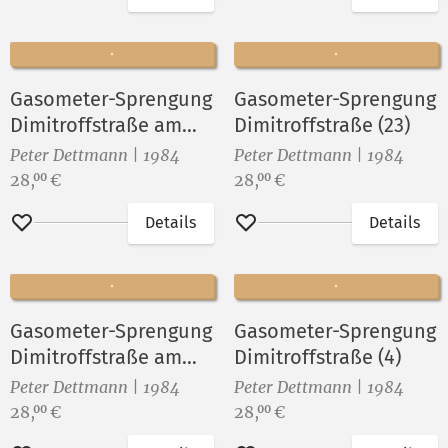
Merken
Merken
Gasometer-Sprengung
Gasometer-Sprengung
Dimitroffstraße am
Dimitroffstraße (23)
28.Juli 1984 (1)
Peter Dettmann | 1984
Peter Dettmann | 1984
Preis:
Preis:
28,
€
28,
€
00
00
Details
Details
Merken
Merken
Gasometer-Sprengung
Gasometer-Sprengung
Dimitroffstraße am
Dimitroffstraße (4)
28.Juli 1984 (2)
Peter Dettmann | 1984
Peter Dettmann | 1984
Preis:
Preis:
28,
€
28,
€
00
00