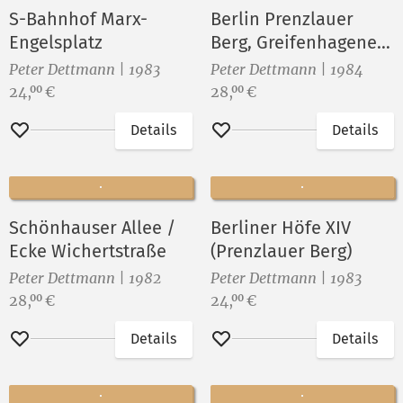
S-Bahnhof Marx-
Berlin Prenzlauer
Engelsplatz
Berg, Greifenhagener
Straße
Peter Dettmann | 1983
Peter Dettmann | 1984
Preis:
Preis:
24,
€
28,
€
00
00
Details
Details
Merken
Merken
Schönhauser Allee /
Berliner Höfe XIV
Ecke Wichertstraße
(Prenzlauer Berg)
Peter Dettmann | 1982
Peter Dettmann | 1983
Preis:
Preis:
28,
€
24,
€
00
00
Details
Details
Merken
Merken