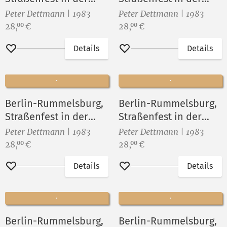
Sophienstraße XI
Sophienstraße X
Peter Dettmann | 1983
Peter Dettmann | 1983
Preis:
Preis:
28,
€
28,
€
00
00
Details
Details
Merken
Merken
Berlin-Rummelsburg,
Berlin-Rummelsburg,
Straßenfest in der
Straßenfest in der
Sophienstraße IX
Sophienstraße XIII
Peter Dettmann | 1983
Peter Dettmann | 1983
Preis:
Preis:
28,
€
28,
€
00
00
Details
Details
Merken
Merken
Berlin-Rummelsburg,
Berlin-Rummelsburg,