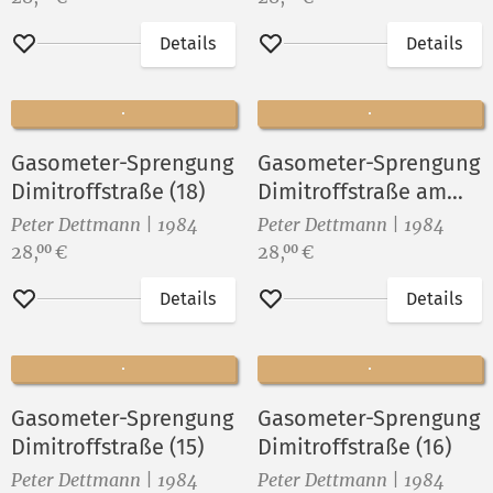
Details
Details
Merken
Merken
Gasometer-Sprengung
Gasometer-Sprengung
Dimitroffstraße (18)
Dimitroffstraße am
28.Juli 1984 (3)
Peter Dettmann | 1984
Peter Dettmann | 1984
Preis:
Preis:
28,
€
28,
€
00
00
Details
Details
Merken
Merken
Gasometer-Sprengung
Gasometer-Sprengung
Dimitroffstraße (15)
Dimitroffstraße (16)
Peter Dettmann | 1984
Peter Dettmann | 1984