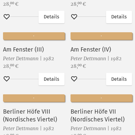
Preis:
Preis:
28,
€
28,
€
00
00
Details
Details
Merken
Merken
Am Fenster (III)
Am Fenster (IV)
Peter Dettmann | 1982
Peter Dettmann | 1982
Preis:
Preis:
28,
€
28,
€
00
00
Details
Details
Merken
Merken
Berliner Höfe VIII
Berliner Höfe VII
(Nordisches Viertel)
(Nordisches Viertel)
Peter Dettmann | 1982
Peter Dettmann | 1982