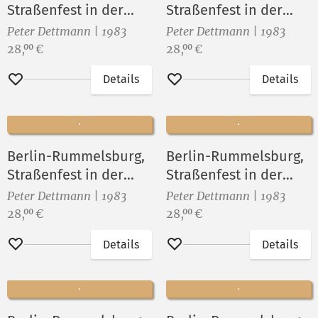
Straßenfest in der
Straßenfest in der
Sophienstraße XIV
Sophienstraße VI
Peter Dettmann | 1983
Peter Dettmann | 1983
Preis:
Preis:
28,
€
28,
€
00
00
Details
Details
Merken
Merken
Berlin-Rummelsburg,
Berlin-Rummelsburg,
Straßenfest in der
Straßenfest in der
Sophienstraße V
Sophienstraße XII
Peter Dettmann | 1983
Peter Dettmann | 1983
Preis:
Preis:
28,
€
28,
€
00
00
Details
Details
Merken
Merken