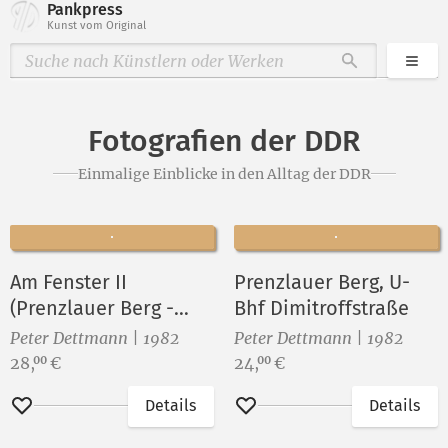
Pankpress
Kunst vom Original
Kate
Durchsuche
Fotografien der DDR
Einmalige Einblicke in den Alltag der DDR
Am Fenster II
Prenzlauer Berg, U-
(Prenzlauer Berg -
Bhf Dimitroffstraße
Gleimkiez)
Peter Dettmann | 1982
Peter Dettmann | 1982
Preis:
Preis:
28,
€
24,
€
00
00
Details
Details
Merken
Merken