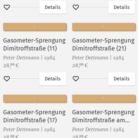
Details
Details
Merken
Merken
Gasometer-Sprengung
Gasometer-Sprengung
Dimitroffstraße (11)
Dimitroffstraße (21)
Peter Dettmann | 1984
Peter Dettmann | 1984
Preis:
Preis:
28,
€
28,
€
00
00
Details
Details
Merken
Merken
Gasometer-Sprengung
Gasometer-Sprengung
Dimitroffstraße (17)
Dimitroffstraße am
28.Juli 1984 (7)
Peter Dettmann | 1984
Peter Dettmann | 1984
Preis:
Preis:
28,
€
28,
€
00
00