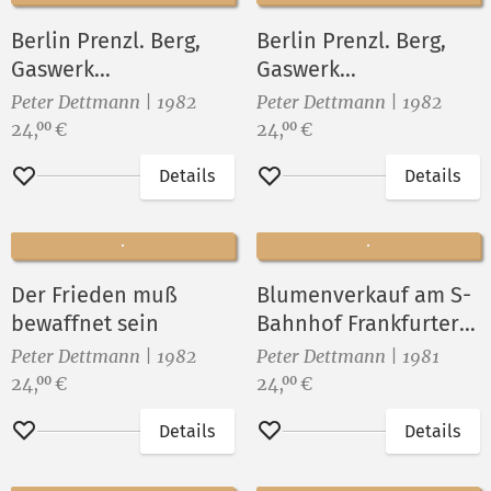
Berlin Prenzl. Berg,
Berlin Prenzl. Berg,
Gaswerk
Gaswerk
Dimitroffstraße vor
Dimitroffstraße vor
Peter Dettmann | 1982
Peter Dettmann | 1982
dem Abriß (14)
dem Abriß (11)
Preis:
Preis:
24,
€
24,
€
00
00
Details
Details
Merken
Merken
Der Frieden muß
Blumenverkauf am S-
bewaffnet sein
Bahnhof Frankfurter
Allee
Peter Dettmann | 1982
Peter Dettmann | 1981
Preis:
Preis:
24,
€
24,
€
00
00
Details
Details
Merken
Merken