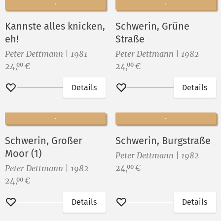
Kannste alles knicken,
Schwerin, Grüne
eh!
Straße
Peter Dettmann | 1981
Peter Dettmann | 1982
Preis:
Preis:
24,
€
24,
€
00
00
Details
Details
Merken
Merken
Schwerin, Großer
Schwerin, Burgstraße
Moor (1)
Peter Dettmann | 1982
Preis:
24,
€
00
Peter Dettmann | 1982
Preis:
24,
€
00
Details
Details
Merken
Merken