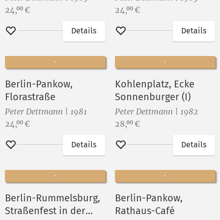
Preis:
Preis:
24,
€
24,
€
00
00
Details
Details
Merken
Merken
Berlin-Pankow,
Kohlenplatz, Ecke
Florastraße
Sonnenburger (I)
Peter Dettmann | 1981
Peter Dettmann | 1982
Preis:
Preis:
24,
€
28,
€
00
00
Details
Details
Merken
Merken
Berlin-Rummelsburg,
Berlin-Pankow,
Straßenfest in der
Rathaus-Café