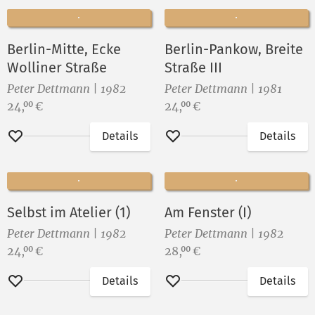
Berlin-Mitte, Ecke
Berlin-Pankow, Breite
Wolliner Straße
Straße III
Peter Dettmann | 1982
Peter Dettmann | 1981
Preis:
Preis:
24,
€
24,
€
00
00
Details
Details
Merken
Merken
Selbst im Atelier (1)
Am Fenster (I)
Peter Dettmann | 1982
Peter Dettmann | 1982
Preis:
Preis:
24,
€
28,
€
00
00
Details
Details
Merken
Merken