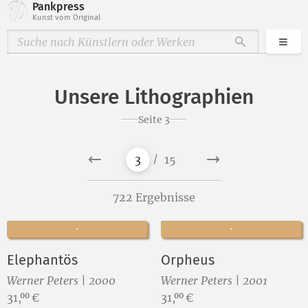
Pankpress
Kunst vom Original
Kate
Durchsuche
Unsere Lithographien
Seite 3
14
13
…
2
4
5
1
3
15
722 Ergebnisse
Elephantös
Orpheus
Werner Peters | 2000
Werner Peters | 2001
Preis:
Preis:
31,
€
31,
€
00
00