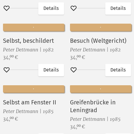
Details
Details
Merken
Merken
Selbst, beschildert
Besuch (Weltgericht)
Peter Dettmann | 1982
Peter Dettmann | 1982
Preis:
Preis:
34,
€
34,
€
00
00
Details
Details
Merken
Merken
Selbst am Fenster II
Greifenbrücke in
Leningrad
Peter Dettmann | 1985
Preis:
34,
€
00
Peter Dettmann | 1985
Preis:
34,
€
00