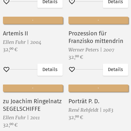
Details
Details
Merken
Merken
Artemis II
Prozession für
Franzisko mittendrin
Ellen Fuhr | 2004
Preis:
32,
€
00
Werner Peters | 2007
Preis:
32,
€
00
Details
Details
Merken
Merken
zu Joachim Ringelnatz
Porträt P. D.
SEGELSCHIFFE
René Rehfeldt | 1983
Preis:
32,
€
00
Ellen Fuhr | 2011
Preis:
32,
€
00