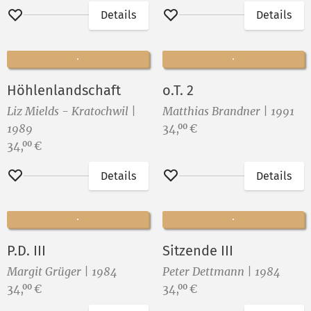
Details
Details
Merken
Merken
Höhlenlandschaft
o.T. 2
Liz Mields - Kratochwil |
Matthias Brandner | 1991
Preis:
1989
34,
€
00
Preis:
34,
€
00
Details
Details
Merken
Merken
P.D. III
Sitzende III
Margit Grüger | 1984
Peter Dettmann | 1984
Preis:
Preis:
34,
€
34,
€
00
00