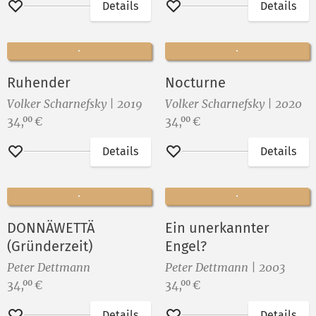
Details
Details
Merken
Merken
Ruhender
Nocturne
Volker Scharnefsky | 2019
Volker Scharnefsky | 2020
Preis:
Preis:
34,
€
34,
€
00
00
Details
Details
Merken
Merken
DONNÄWETTÄ
Ein unerkannter
(Gründerzeit)
Engel?
Peter Dettmann
Peter Dettmann | 2003
Preis:
Preis:
34,
€
34,
€
00
00
Details
Details