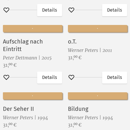
Details
Details
Merken
Merken
Aufschlag nach
o.T.
Eintritt
Werner Peters | 2011
Preis:
31,
€
00
Peter Dettmann | 2015
Preis:
31,
€
00
Details
Details
Merken
Merken
Der Seher II
Bildung
Werner Peters | 1994
Werner Peters | 1994
Preis:
Preis:
31,
€
31,
€
00
00