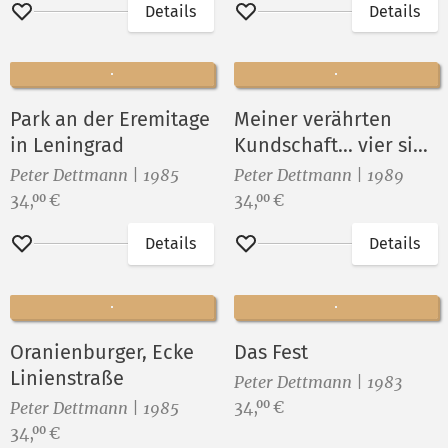
Details
Details
Merken
Merken
Park an der Eremitage
Meiner verährten
in Leningrad
Kundschaft... vier sind
das Volk
Peter Dettmann | 1985
Peter Dettmann | 1989
Preis:
Preis:
34,
€
34,
€
00
00
Details
Details
Merken
Merken
Oranienburger, Ecke
Das Fest
Linienstraße
Peter Dettmann | 1983
Preis:
34,
€
00
Peter Dettmann | 1985
Preis:
34,
€
00