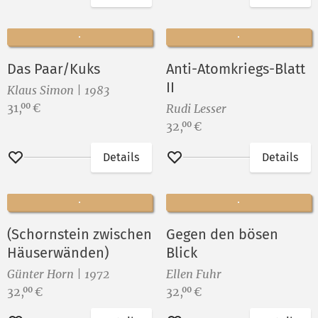
Merken
Merken
Das Paar/Kuks
Anti-Atomkriegs-Blatt
II
Klaus Simon | 1983
Preis:
31,
€
00
Rudi Lesser
Preis:
32,
€
00
Details
Details
Merken
Merken
(Schornstein zwischen
Gegen den bösen
Häuserwänden)
Blick
Günter Horn | 1972
Ellen Fuhr
Preis:
Preis:
32,
€
32,
€
00
00