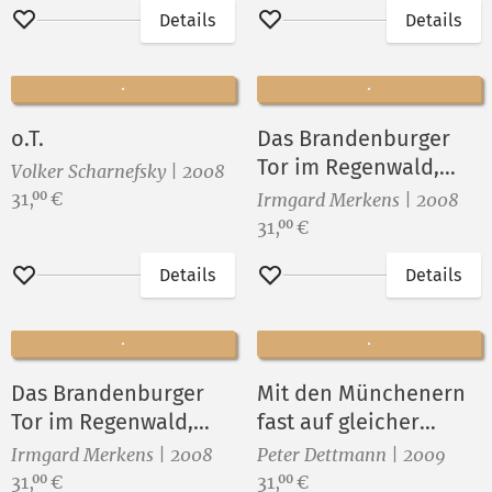
Details
Details
Merken
Merken
o.T.
Das Brandenburger
Tor im Regenwald,
Volker Scharnefsky | 2008
Blatt 3
Preis:
31,
€
00
Irmgard Merkens | 2008
Preis:
31,
€
00
Details
Details
Merken
Merken
Das Brandenburger
Mit den Münchenern
Tor im Regenwald,
fast auf gleicher
Blatt 1
Augenhöhe
Irmgard Merkens | 2008
Peter Dettmann | 2009
Preis:
Preis:
31,
€
31,
€
00
00