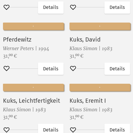
Details
Details
Merken
Merken
Pferdewitz
Kuks, David
Werner Peters | 1994
Klaus Simon | 1983
Preis:
Preis:
31,
€
31,
€
00
00
Details
Details
Merken
Merken
Kuks, Leichtfertigkeit
Kuks, Eremit I
Klaus Simon | 1983
Klaus Simon | 1983
Preis:
Preis:
31,
€
31,
€
00
00
Details
Details