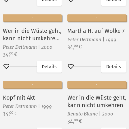
Merken
Merken
Wer in die Wüste geht,
Martha H. auf Wolke 7
kann nicht umkehren
Peter Dettmann | 1999
(Var. grün)
Preis:
34,
€
00
Peter Dettmann | 2000
Preis:
34,
€
00
Details
Details
Merken
Merken
Kopf mit Akt
Wer in die Wüste geht,
kann nicht umkehren
Peter Dettmann | 1999
Preis:
34,
€
00
Renato Blume | 2000
Preis:
34,
€
00