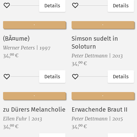
Details
Details
Merken
Merken
(BÃ¤ume)
Simson sudelt in
Soloturn
Werner Peters | 1997
Preis:
34,
€
00
Peter Dettmann | 2013
Preis:
34,
€
00
Details
Details
Merken
Merken
zu Dürers Melancholie
Erwachende Braut II
Ellen Fuhr | 2013
Peter Dettmann | 2015
Preis:
Preis:
34,
€
34,
€
00
00