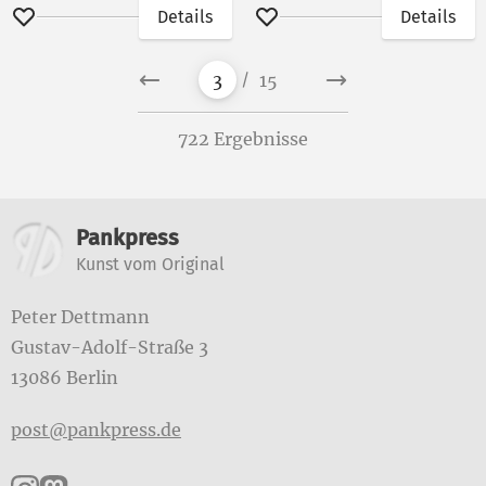
Details
Details
Merken
Merken
14
13
…
2
4
5
1
3
15
722 Ergebnisse
Weitere Informationen
Pankpress
Kunst vom Original
Peter Dettmann
Gustav-Adolf-Straße 3
13086 Berlin
post@pankpress.de
Pankpress auf Instagram
Pankpress auf Mastodon