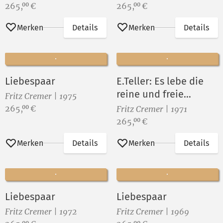
Preis:
Preis:
265,
€
265,
€
00
00
Merken
Details
Merken
Details
Liebespaar
E.Teller: Es lebe die
reine und freie
Fritz Cremer | 1975
Wissenschaft II
Preis:
265,
€
00
Fritz Cremer | 1971
Preis:
265,
€
00
Merken
Details
Merken
Details
Liebespaar
Liebespaar
Fritz Cremer | 1972
Fritz Cremer | 1969
00
00