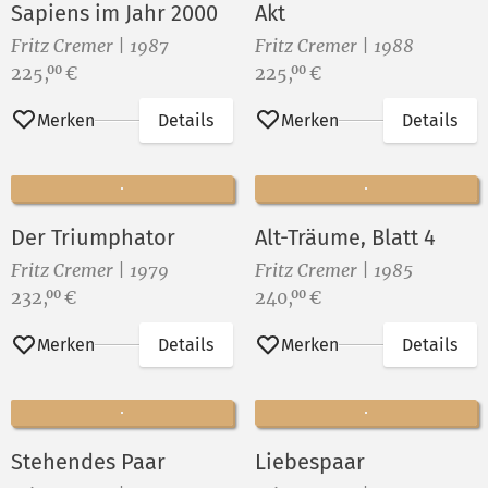
Sapiens im Jahr 2000
Akt
Fritz Cremer | 1987
Fritz Cremer | 1988
Preis:
Preis:
225,
€
225,
€
00
00
Merken
Details
Merken
Details
Der Triumphator
Alt-Träume, Blatt 4
Fritz Cremer | 1979
Fritz Cremer | 1985
Preis:
Preis:
232,
€
240,
€
00
00
Merken
Details
Merken
Details
Stehendes Paar
Liebespaar