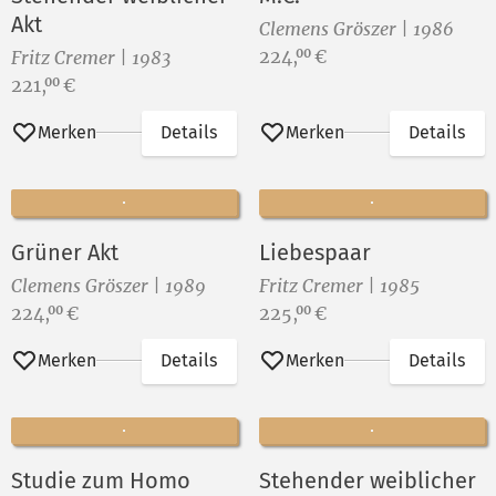
Akt
Clemens Gröszer | 1986
Preis:
224,
€
00
Fritz Cremer | 1983
Preis:
221,
€
00
Merken
Details
Merken
Details
Grüner Akt
Liebespaar
Clemens Gröszer | 1989
Fritz Cremer | 1985
Preis:
Preis:
224,
€
225,
€
00
00
Merken
Details
Merken
Details
Studie zum Homo
Stehender weiblicher