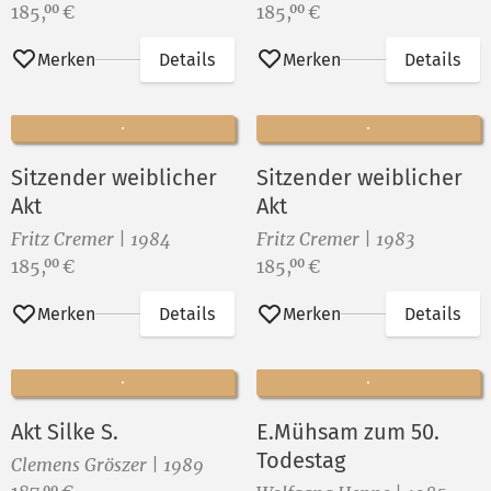
Preis:
Preis:
185,
€
185,
€
00
00
Merken
Details
Merken
Details
Sitzender weiblicher
Sitzender weiblicher
Akt
Akt
Fritz Cremer | 1984
Fritz Cremer | 1983
Preis:
Preis:
185,
€
185,
€
00
00
Merken
Details
Merken
Details
Akt Silke S.
E.Mühsam zum 50.
Todestag
Clemens Gröszer | 1989
00