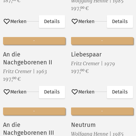
Preis:
187,
€
Wolfgang Henne | 1985
Preis:
197,
€
00
Merken
Details
Merken
Details
An die
Liebespaar
Nachgeborenen II
Fritz Cremer | 1979
Preis:
197,
€
00
Fritz Cremer | 1963
Preis:
197,
€
00
Merken
Details
Merken
Details
An die
Neutrum
Nachgeborenen III
Wolfgang Henne | 1985