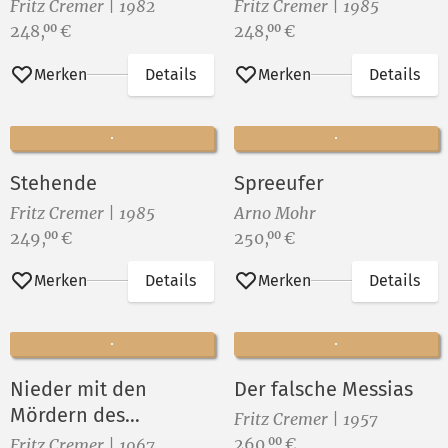
Fritz Cremer | 1982
Fritz Cremer | 1985
Preis:
Preis:
248,
€
248,
€
00
00
Merken
Details
Merken
Details
Stehende
Spreeufer
Fritz Cremer | 1985
Arno Mohr
Preis:
Preis:
249,
€
250,
€
00
00
Merken
Details
Merken
Details
Nieder mit den
Der falsche Messias
Mördern des
Fritz Cremer | 1957
vietnamesischen
Preis:
260,
€
00
Fritz Cremer | 1967