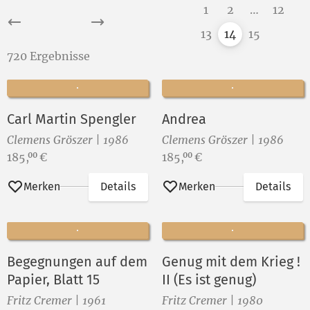
1
2
…
12
13
14
15
720 Ergebnisse
Carl Martin Spengler
Andrea
Clemens Gröszer | 1986
Clemens Gröszer | 1986
Preis:
Preis:
185,
€
185,
€
00
00
Merken
Details
Merken
Details
Begegnungen auf dem
Genug mit dem Krieg !
Papier, Blatt 15
II (Es ist genug)
Fritz Cremer | 1961
Fritz Cremer | 1980