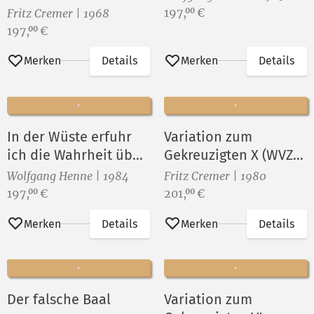
Preis:
197,
€
00
Fritz Cremer | 1968
Preis:
197,
€
00
Merken
Details
Merken
Details
In der Wüste erfuhr
Variation zum
ich die Wahrheit über
Gekreuzigten X (WVZ
mich
Nr.376)
Wolfgang Henne | 1984
Fritz Cremer | 1980
Preis:
Preis:
197,
€
201,
€
00
00
Merken
Details
Merken
Details
Der falsche Baal
Variation zum