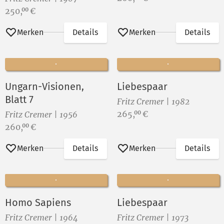
Volkes! IV
Preis:
250,
€
00
Merken
Details
Merken
Details
Ungarn-Visionen,
Liebespaar
Blatt 7
Fritz Cremer | 1982
Preis:
265,
€
00
Fritz Cremer | 1956
Preis:
260,
€
00
Merken
Details
Merken
Details
Homo Sapiens
Liebespaar
Fritz Cremer | 1964
Fritz Cremer | 1973