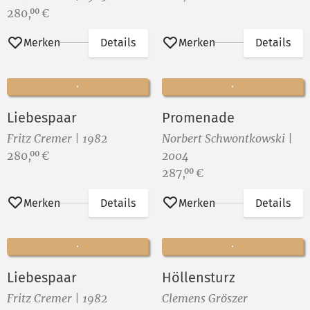
Preis:
280,
€
00
Merken
Details
Merken
Details
Liebespaar
Promenade
Fritz Cremer | 1982
Norbert Schwontkowski |
Preis:
280,
€
2004
00
Preis:
287,
€
00
Merken
Details
Merken
Details
Liebespaar
Höllensturz
Fritz Cremer | 1982
Clemens Gröszer