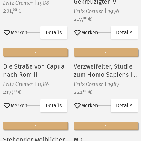
Gekreuzigten VI
Fritz Cremer | 1988
Preis:
201,
€
00
Fritz Cremer | 1976
Preis:
217,
€
00
Merken
Details
Merken
Details
Die Straße von Capua
Verzweifelter, Studie
nach Rom II
zum Homo Sapiens im
Jahr 2000
Fritz Cremer | 1986
Fritz Cremer | 1987
Preis:
Preis:
217,
€
221,
€
00
00
Merken
Details
Merken
Details
Stehender weiblicher
M.C.