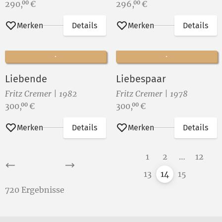
Preis:
Preis:
290,
€
296,
€
00
00
Merken
Details
Merken
Details
Liebende
Liebespaar
Fritz Cremer | 1982
Fritz Cremer | 1978
Preis:
Preis:
300,
€
300,
€
00
00
Merken
Details
Merken
Details
1
2
…
12
13
14
15
720 Ergebnisse