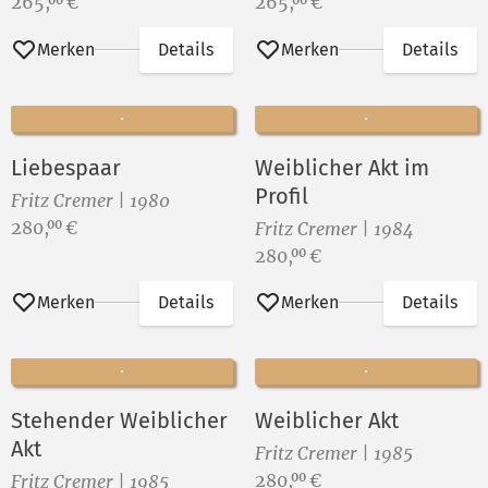
Preis:
Preis:
265,
€
265,
€
Merken
Details
Merken
Details
Liebespaar
Weiblicher Akt im
Profil
Fritz Cremer | 1980
Preis:
280,
€
00
Fritz Cremer | 1984
Preis:
280,
€
00
Merken
Details
Merken
Details
Stehender Weiblicher
Weiblicher Akt
Akt
Fritz Cremer | 1985
Preis:
280,
€
00
Fritz Cremer | 1985