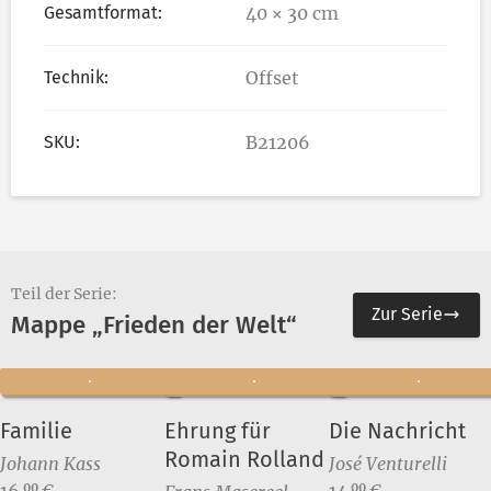
Gesamtformat:
40 × 30 cm
Technik:
Offset
SKU:
B21206
Teil der Serie:
Zur Serie
Mappe „Frieden der Welt“
Familie
Ehrung für
Die Nachricht
Romain Rolland
Johann Kass
José Venturelli
Preis:
Preis:
16,
€
14,
€
00
00