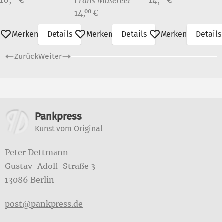
Frans Masereel
Preis:
14,
€
00
Merken
Details
Merken
Details
Merken
Details
Zurück
Weiter
Weitere Informationen
Pankpress
Kunst vom Original
Peter Dettmann
Gustav-Adolf-Straße 3
13086 Berlin
post@pankpress.de